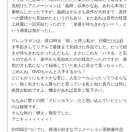
見続けたアニメーションは「蟲師」以来かなあ。あれも本当に
素晴らしかったですが、蟲師はそもそも原作が大好きで、原作
への愛情から見始めたというのもあり、またあれは原作の性質
上綺麗に一話完結だったので、「来週が待ちきれないー！」と
いう感覚は無かったし。
グレンラガンは、昼12時を「朝」と呼ぶ私が、日曜だけは必
ず早起きしてリアルで最後まで見続けた作品でした。だって続
きが待ちきれなかったんだもん。まさにこれを「ハマる」と言
うのであろう。途中から見始めたのが残念だったのですが、最
初の方も気になって録画していた友人に見せて貰っちゃった。
ごめんね、DVDちゃんと入手するから！
とにもかくにもオトナな君に、人生クールぶったってつまらな
い、熱く生きたもん勝ちだと思っている私と似た貴方には特に
絶賛お勧めですよ。機会があれば是非ご覧下さい。
ちなみに暫くの間「グレンガラン」だと思い込んでいたという
のは秘密です。
そんな秋の「燃え」報告でした。
アニキィィィィィィ！
DVD紹介ついでに、梶浦が好きなアニメーション系映像作品