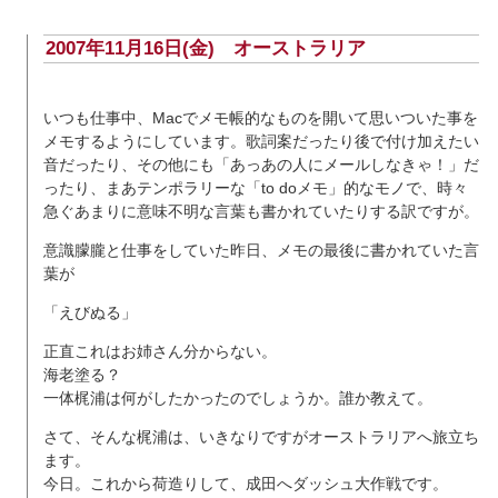
2007年11月16日(金)
オーストラリア
いつも仕事中、Macでメモ帳的なものを開いて思いついた事を
メモするようにしています。歌詞案だったり後で付け加えたい
音だったり、その他にも「あっあの人にメールしなきゃ！」だ
ったり、まあテンポラリーな「to doメモ」的なモノで、時々
急ぐあまりに意味不明な言葉も書かれていたりする訳ですが。
意識朦朧と仕事をしていた昨日、メモの最後に書かれていた言
葉が
「えびぬる」
正直これはお姉さん分からない。
海老塗る？
一体梶浦は何がしたかったのでしょうか。誰か教えて。
さて、そんな梶浦は、いきなりですがオーストラリアへ旅立ち
ます。
今日。これから荷造りして、成田へダッシュ大作戦です。