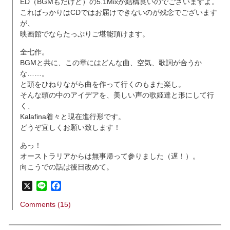
ED（BGMもだけど）の5.1Mixが結構良いのでございますよ。
こればっかりはCDではお届けできないのが残念でございます
が、
映画館でならたっぷりご堪能頂けます。
全七作。
BGMと共に、この章にはどんな曲、空気、歌詞が合うか
な……。
と頭をひねりながら曲を作って行くのもまた楽し。
そんな頭の中のアイデアを、美しい声の歌姫達と形にして行
く、
Kalafina着々と現在進行形です。
どうぞ宜しくお願い致します！
あっ！
オーストラリアからは無事帰って参りました（遅！）。
向こうでの話は後日改めて。
X
Line
Facebook
Comments (15)