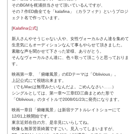
そのBGMを梶浦担当させて頂いているんですが、
その７作ED曲全てを「kalafina」（カラフィナ）というプロジ
ェクト名で作っています。
[
Kalafina公式
]
新人さんやそうじゃない人や、女性ヴォーカルさん達を集めて
生意気にもオーディションなんて事もやらせて頂きました。
素敵な声を聞かせて下さった皆様、ありがとう。
そんなヴォーカルさん達に、色々歌って頂こうと思っておりま
す。
映画第一章、「俯瞰風景」のEDテーマは「Oblivious」。
上記公式にて視聴出来ます。
（でもMacは無理みたいなんだよ。ごめんなさい……）
シングルとしては、第一章〜三章ED三曲まとめた形で
「Oblivious」のタイトルで2008/01/23に発売になります。
映画一章目「俯瞰風景」は新宿テアトルレイトショーにて
12/01上映開始です。
東京近郊在住の方、是非見にいらしてね。
映像も無茶苦茶綺麗ですごい。見入ってしまいますが、