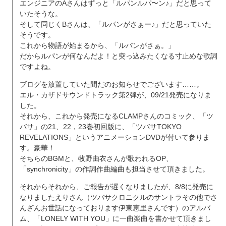
エンジニアのAさんはずっと「ルパンルパ〜ン♪」だと思って
いたそうな。
そして同じくBさんは、「ルパンがさぁー♪」だと思っていた
そうです。
これから物語が始まるから、「ルパンがさぁ。」
だからルパンが何なんだよ！と突っ込みたくなる寸止めな歌詞
ですよね。
ブログを放置していた間だのお知らせでございます……。
エル・カザドサウンドトラック第2弾が、09/21発売になりま
した。
それから、これから発売になるCLAMPさんのコミック、「ツ
バサ」の21、22，23巻初回版に、「ツバサTOKYO
REVELATIONS」というアニメーションDVDが付いて参りま
す。豪華！
そちらのBGMと、牧野由衣さんが歌われるOP、
「synchronicity」の作詞作曲編曲も担当させて頂きました。
それからそれから、ご報告が遅くなりましたが、8/8に発売に
なりましたえりさん（ツバサクロニクルのサントラその他でさ
んざんお世話になっております伊東恵里さんです）のアルバ
ム、「LONELY WITH YOU」に一曲楽曲を書かせて頂きまし