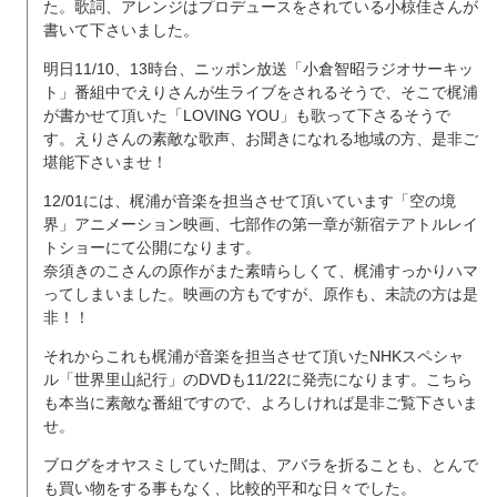
た。歌詞、アレンジはプロデュースをされている小椋佳さんが
書いて下さいました。
明日11/10、13時台、ニッポン放送「小倉智昭ラジオサーキッ
ト」番組中でえりさんが生ライブをされるそうで、そこで梶浦
が書かせて頂いた「LOVING YOU」も歌って下さるそうで
す。えりさんの素敵な歌声、お聞きになれる地域の方、是非ご
堪能下さいませ！
12/01には、梶浦が音楽を担当させて頂いています「空の境
界」アニメーション映画、七部作の第一章が新宿テアトルレイ
トショーにて公開になります。
奈須きのこさんの原作がまた素晴らしくて、梶浦すっかりハマ
ってしまいました。映画の方もですが、原作も、未読の方は是
非！！
それからこれも梶浦が音楽を担当させて頂いたNHKスペシャ
ル「世界里山紀行」のDVDも11/22に発売になります。こちら
も本当に素敵な番組ですので、よろしければ是非ご覧下さいま
せ。
ブログをオヤスミしていた間は、アバラを折ることも、とんで
も買い物をする事もなく、比較的平和な日々でした。