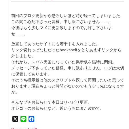
前回のブログ更新から恐ろしいほど時が経ってしまいました。
この間ご心配下さった皆様、申し訳ございません……。
今後はもう少しマメに更新致しますのでお許し下さいま
せ……。
放置してあったサイトにも若干手を入れました。
リンク切れっぱなしだったbookshelfをとりあえずリンクから
外しました。
それから、スパム天国になっていた掲示板を臨時に閉鎖。
メッセージ下さっていた皆様、申し訳ありません。ログは大切
に保管してあります。
そのうち掲示板は他のスクリプトを探して再開したいと思って
おります。現在ちょっと時間がないのでもう少し先になります
が。
そんなプチお知らせで本日はリハビリ更新。
オシゴトのお知らせなど、近いうちにまた改めて。
X
Line
Facebook