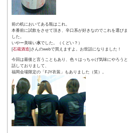
前の机においてある瓶はこれ。
本番前に試飲をさせて頂き、辛口系が好きなのでこれを選びま
した。
いやー美味い
水
でした。（くどい？）
[
石蔵酒造
]さんのwebで買えますよ。お世話になりました！
今回は最後と言うこともあり、色々はっちゃげ気味にやろうと
話しておりまして、
福岡会場限定の「FJY衣装」もありました（笑）。