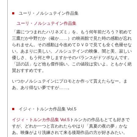
■
ユーリ・ノルシュテイン作品集
ユーリ・ノルシュテイン作品集
「霧につつまれたハリネズミ」を、もう何年前だろう？初めて
三鷹だか中野だか（確か……）の映画館で見た時の感動が忘れ
られません。その感動は今改めてＤＶＤで見ても全く色褪せな
い。あまりに美しい。ノルシュテインの映像、闇と美、寂しい
優しさ、もう何と申しますかそのバランスがドツボなんです。
「話の話」など他も傑作揃い。この値段は安いよ。ともかく絶
賛おすすめです。
いつかノルシュテインにプロモとか作って貰えたらなー。ま
あ、あり得ない夢ですが……。
■
イジィ・トルンカ作品集 Vol.5
イジィ・トルンカ作品集 Vol.5
トルンカの作品もとても好きで
すが、どれか一つと言われたらやはり「真夏の夜の夢」かな
あ。映像がより洗練されて来る後期作品の方が好きみたい。