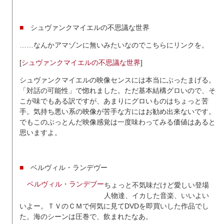
■
シュヴァンクマイエルの不思議な世界
……なんかアマゾンに無いみたいなのでこちらにリンクを。
[
シュヴァンクマイエルの不思議な世界
]
シュヴァンクマイエルの映像センスには本当にぶったまげる。
「対話の可能性」で惚れました。ただ基本結構グロいので、そ
こが味でもある訳ですが、あまりにグロいものはちょっと苦
手。気持ち悪い系の映像が苦手な方にはお勧め出来ないです。
でもこのぶっとんだ映像感覚は一度味わってみる価値はあると
思いますよ。
■
ベルヴィル・ランデヴー
ベルヴィル・ランデブー
ちょっと不気味だけど愛しい登場
人物達、イカした音楽、いいよい
いよー。ＴＶのＣＭで何気に見てDVDを即買いした作品でし
た。海のシーンは圧巻で、飲まれたなあ。