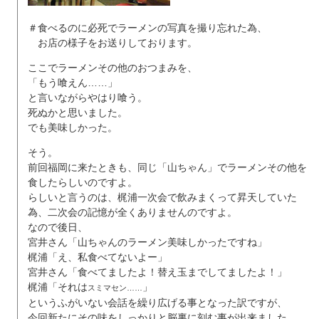
＃食べるのに必死でラーメンの写真を撮り忘れた為、
お店の様子をお送りしております。
ここでラーメンその他のおつまみを、
「もう喰えん……」
と言いながらやはり喰う。
死ぬかと思いました。
でも美味しかった。
そう。
前回福岡に来たときも、同じ「山ちゃん」でラーメンその他を
食したらしいのですよ。
らしいと言うのは、梶浦一次会で飲みまくって昇天していた
為、二次会の記憶が全くありませんのですよ。
なので後日、
宮井さん「山ちゃんのラーメン美味しかったですね」
梶浦「え、私食べてないよー」
宮井さん「食べてましたよ！替え玉までしてましたよ！」
梶浦「それは
」
スミマセン……
というふがいない会話を繰り広げる事となった訳ですが、
今回新たにその味をしっかりと脳裏に刻む事が出来ました。