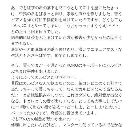
あ、でも紅茶の缶の落下を防ごうとして左手を壁にたたきつ
け、中指の爪をばきっと割り、素敵な血豆を作りました。暫く
ピアノを弾く時に中指使用を避けていたのですが、どうしても
ついポロリとやってしまい、「うおがっっｐずううえいいい」
とのたうち回る日々でした。
結果的に紅茶をぶちまけていた方が被害が少なかったのは言う
までもない。
最近やっと血豆部分の爪も伸びきり、濃いマニキュアマストな
生活ともおさらばです。めでたしめでたし。
そう、買ってまだ一ヶ月だったKORGのキーボードにカルピス
ぶちまけ事件もありました。
よりによってカルピスだぜベイベー。
普段はカルピスなんで飲まないのに。某コンビニのくじ引きで
当たっちゃって貰っちゃって。なんでカルピスなんて当たるん
だよ！と超絶逆恨みをしつつ、これはダメだ、絶対音が出なく
なる。ドとレとミの音が出なくなる。とっても大事にしてたの
にー♪壊れて出ない音があるー♪どーしよ、どーしよ♪と大いに
パニクったのですが、奇跡的に音は出ています。
でも下の方の鍵盤が幾つか重いの……。
修理に出したいんだけど、、マスターに使っているのでなかな