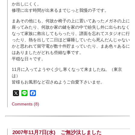
か出しにくく。
修理に出す時間が出来るまでじっと我慢の子です。
まあその他にも、何故か椅子の上に置いてあったメガネの上に
座ってみたり、何故か家の鍵を家の中で紛失し外に出られなく
なって家族に救出してもらったり、譜面を忘れてスタジオに行
ったり、熱を出して二日ほど爆睡していたら死んだんじゃない
かと思われて留守電が数十件貯まっていたり、まあ色々あるに
はありましたがどれも些細な事です。
平穏な日々です。
11月に入ってようやく少し寒くなって来ましたね。（東京
は）
皆様もお風邪など召さぬようご自愛下さいませ。
X
Line
Facebook
Comments (8)
2007年11月7日(水)
ご無沙汰しました