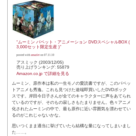
“ムーミン パペット・アニメーション DVDスペシャルBOX (
3,000セット限定生産 )”
posted with
amazlet
on 07.11.10
アスミック (2003/12/05)
売り上げランキング: 55879
Amazon.co.jp で詳細を見る
ムーミン、原作本は私の一生モノの愛読書ですが、このパペッ
トアニメも秀逸。これも見つけた途端即買いしたDVDボック
スです。岸田今日子さんが全てのキャラクターに声をあてられ
ているのですが、そのもの寂しさもたまりません。色々アニメ
化されたムーミンの中で、最も原作に近い雰囲気を漂わせてい
るのがこれじゃないかな。
思いつくまま適当に挙げていたら結構な量になってしまいまし
た……。