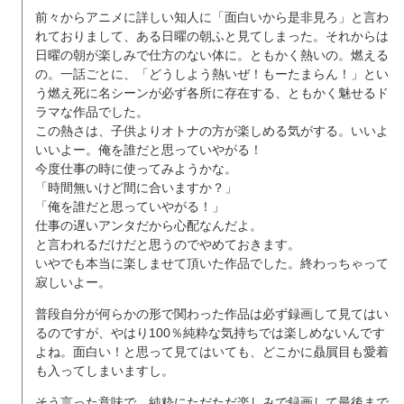
前々からアニメに詳しい知人に「面白いから是非見ろ」と言わ
れておりまして、ある日曜の朝ふと見てしまった。それからは
日曜の朝が楽しみで仕方のない体に。ともかく熱いの。燃える
の。一話ごとに、「どうしよう熱いぜ！もーたまらん！」とい
う燃え死に名シーンが必ず各所に存在する、ともかく魅せるド
ラマな作品でした。
この熱さは、子供よりオトナの方が楽しめる気がする。いいよ
いいよー。俺を誰だと思っていやがる！
今度仕事の時に使ってみようかな。
「時間無いけど間に合いますか？」
「俺を誰だと思っていやがる！」
仕事の遅いアンタだから心配なんだよ。
と言われるだけだと思うのでやめておきます。
いやでも本当に楽しませて頂いた作品でした。終わっちゃって
寂しいよー。
普段自分が何らかの形で関わった作品は必ず録画して見てはい
るのですが、やはり100％純粋な気持ちでは楽しめないんです
よね。面白い！と思って見てはいても、どこかに贔屓目も愛着
も入ってしまいますし。
そう言った意味で、純粋にただただ楽しみで録画して最後まで