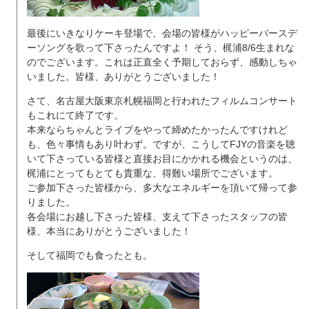
最後にいきなりケーキ登場で、会場の皆様がハッピーバースデ
ーソングを歌って下さったんですよ！ そう、梶浦8/6生まれな
のでございます。これは正直全く予期しておらず、感動しちゃ
いました。皆様、ありがとうございました！
さて、名古屋大阪東京札幌福岡と行われたフィルムコンサート
もこれにて終了です。
本来ならちゃんとライブをやって締めたかったんですけれど
も、色々事情もあり叶わず。ですが、こうしてFJYの音楽を聴
いて下さっている皆様と直接お目にかかれる機会というのは、
梶浦にとってもとても貴重な、得難い場所でございます。
ご参加下さった皆様から、多大なエネルギーを頂いて帰って参
りました。
各会場にお越し下さった皆様、支えて下さったスタッフの皆
様、本当にありがとうございました！
そして福岡でも食ったとも。