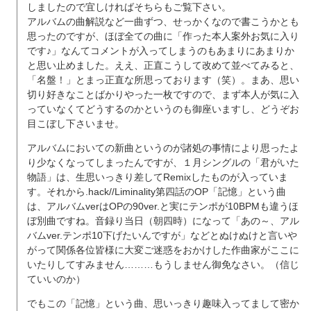
しましたので宜しければそちらもご覧下さい。
アルバムの曲解説など一曲ずつ、せっかくなので書こうかとも
思ったのですが、ほぼ全ての曲に「作った本人案外お気に入り
です♪」なんてコメントが入ってしまうのもあまりにあまりか
と思い止めました。ええ、正直こうして改めて並べてみると、
「名盤！」とまっ正直な所思っております（笑）。まあ、思い
切り好きなことばかりやった一枚ですので、まず本人が気に入
っていなくてどうするのかというのも御座いますし、どうぞお
目こぼし下さいませ。
アルバムにおいての新曲というのが諸処の事情により思ったよ
り少なくなってしまったんですが、１月シングルの「君がいた
物語」は、生思いっきり差してRemixしたものが入っていま
す。それから.hack//Liminality第四話のOP「記憶」という曲
は、アルバムverはOPの90ver.と実にテンポが10BPMも違うほ
ぼ別曲ですね。音録り当日（朝四時）になって「あの～、アル
バムver.テンポ10下げたいんですが」などとぬけぬけと言いや
がって関係各位皆様に大変ご迷惑をおかけした作曲家がここに
いたりしてすみません………もうしません御免なさい。（信じ
ていいのか）
でもこの「記憶」という曲、思いっきり趣味入ってまして密か