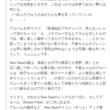
ニングは当然ありますが、こればっかりは出来てみない事には
何とも。
（一応ぷろでゅうさあがそんな事を言っていていいの
か……。）
アルバムを作りつつ、「梶浦由記プロデュース」等とおっしゃ
って頂けちゃうと「え、ぷろでゅーすなんてそんな大したもの
では。嬉し楽しく曲作ってるだけですみません……」とかつい
思ってしまうかなり情けない私ですが、千葉ちゃんのフレッシ
ュな声に後押しされて普段は作れないような可愛い曲も作った
りして、うふふふふです。
See-Sawの曲は、海原とか川下の風景とか荒野（笑）とか、
広い感じで作っている事が多いのですが、千葉ちゃんのアルバ
ムは「紗子ちゃんの部屋」的スペース感で、より身近な感じで
作ろうというコンセプト……の筈だったのがだんだん部屋サイ
ズぶっちぎって来ている感じもして何故だろう何故かしらと思
いつつ曲を仕上げて行く毎日です。
そうそう、それからSee-Sawのシングルが一月に、そしてア
ルバム「Dream Field」が二月に出ます。
アルバムの曲目など、See-Sawサイトに（やっと）アップ致