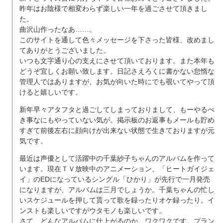
昨年はお陰様で相変わらず楽しい一年を過ごさせて頂きまし
た。
曲沢山作ったなあ……。
このサイトを通して色々メッセージを下さった皆様、改めまし
てありがとうございました。
いつも文字通り心の支えにさせて頂いております。また本年も
どうぞ宜しくお願い致します。日記さえろくに書かない怠惰な
管理人ではありますが、お気が向いた時にでも覗いてやって頂
けると嬉しいです。
新年早々アタフタと過ごしてしまっておりまして、もーやるべ
き事なにもやっていない気が。掲示板のお返事もメールも貯め
すぎて前後左右に顔向けが出来ない状態で生きておりますが元
気です。
最近は声優として活躍中の千葉紗子ちゃんのアルバムを作って
います。現在ＴＶ放映中のアニメーション、「ヒートガイジェ
イ」のEDになっているシングル「ひかり」が先行で一月発売
になりますが、アルバムは三月でしょうか。千葉ちゃんの忙し
いスケジュールを押して貰って歌を録ったりオケ録ったり。イ
ンストも楽しいですがウタモノも楽しいです。
さて、どんなアルバムに仕上がるのか。ワクワクです。プラン