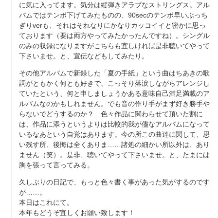
に気に入ってます。気分は縦弾きアラブなストリングス。アル
バムではテンポ下げてみたものの、90secのテンポ早いぶっち
ぎりverも、それはそれなりにかなりカッコイイと密かに思っ
ております（要は両方やってみたかったんですね）。シングル
のみの収録になりますがこちらも宜しければ是非聴いてやって
下さいませ。と、宣伝などもしてみたり。
その他アルバムで新録した「夏の手紙」という曲はちあきの歌
詞がともかく何とも好きで、こっそり落涙しながらアレンジし
ていたという、何と申しましょうかある意味自己満足満載のア
ルバムなのかもしれません。でも音の作り手がまず好き勝手や
らないでどうするのか？ 色々作品に関わらせて頂いた割に
は、作品に添うというよりは比較的我が儘なアルバムになって
いるなあという自覚はあります。今の所この曲達に関して、思
い残す所、後悔は全くありま……諸処の細かい所以外は、あり
ません（笑）。是非、聴いてやって下さいませ。と、たまには
胸を張って言ってみる。
久しぶりの日記で、もっと色々書く事があった気がするのです
が……。
本日はこれにて。
本年もどうぞ宜しくお願い致します！