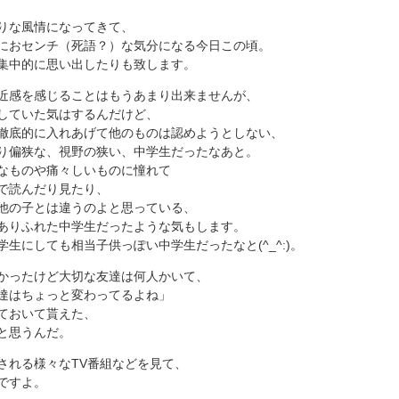
りな風情になってきて、
におセンチ（死語？）な気分になる今日この頃。
集中的に思い出したりも致します。
近感を感じることはもうあまり出来ませんが、
していた気はするんだけど、
徹底的に入れあげて他のものは認めようとしない、
り偏狭な、視野の狭い、中学生だったなあと。
なものや痛々しいものに憧れて
で読んだり見たり、
他の子とは違うのよと思っている、
ありふれた中学生だったような気もします。
生にしても相当子供っぽい中学生だったなと(^_^:)。
かったけど大切な友達は何人かいて、
達はちょっと変わってるよね」
ておいて貰えた、
と思うんだ。
される様々なTV番組などを見て、
ですよ。