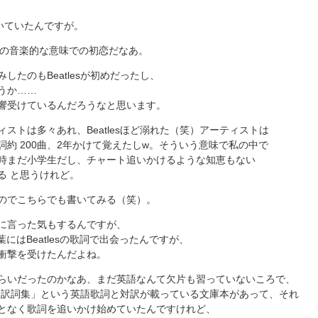
を呟いていたんですが。
eyは私の音楽的な意味での初恋だなあ。
したのもBeatlesが初めだったし、
うか……
響受けているんだろうなと思います。
ストは多々あれ、Beatlesほど溺れた（笑）アーティストは
約 200曲、2年かけて覚えたしw。そういう意味で私の中で
時まだ小学生だし、チャート追いかけるような知恵もない
る と思うけれど。
のでこちらでも書いてみる（笑）。
に言った気もするんですが、
言葉にはBeatlesの歌詞で出会ったんですが、
衝撃を受けたんだよね。
らいだったのかなあ、まだ英語なんて欠片も習っていないころで、
es全訳詞集」という英語歌詞と対訳が載っている文庫本があって、それ
となく歌詞を追いかけ始めていたんですけれど、