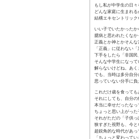
もし私が中学生の日々
どんな家庭に生まれる
結構エキセントリック
いい子でいたかったか
臆病と思われたくなか
正義とか神とかそんな
「正義」に従わない「
下手をしたら「非国民
そんな中学生になって
解らないけどね。あく
でも、当時は多分自分の
思っていない分手に負
これだけ歳を食っても
それにしても、自分の
本当に幸せだったなっ
ちょっと思い上がった
それがただの「子供っ
狭すぎた視野も、今と
超鋭角的な時代があっ
「ちょっと変わってい