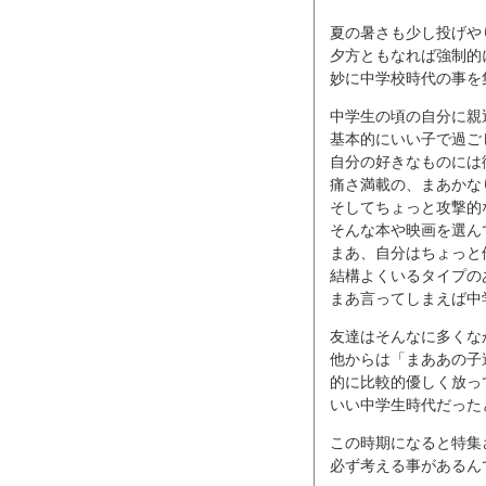
夏の暑さも少し投げや
夕方ともなれば強制的
妙に中学校時代の事を
中学生の頃の自分に親
基本的にいい子で過ご
自分の好きなものには
痛さ満載の、まあかな
そしてちょっと攻撃的
そんな本や映画を選ん
まあ、自分はちょっと
結構よくいるタイプの
まあ言ってしまえば中学
友達はそんなに多くな
他からは「まああの子
的に比較的優しく放っ
いい中学生時代だった
この時期になると特集
必ず考える事があるん