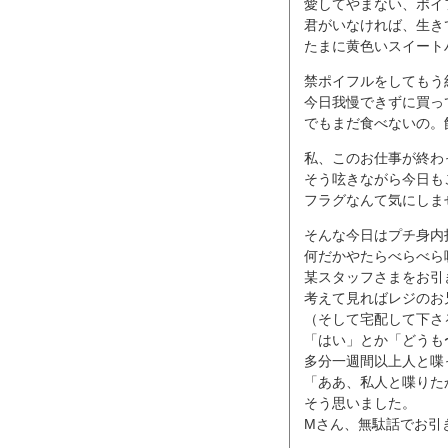
愛してやまない、ポイ
君がいなければ、生き
たまに黄色いスイート
禁ポイフルをしてもう
今日我慢できずに買っ
でもまだ食べないの。
私、このお仕事が終わったらポ
そう呟きながら今日も
フラグなんて気にしま
そんな今日はプチ身内
何だかやたらべらべら
某スタッフさまをお引
考えて見ればレジのお
（そして宅配して下さ
「はい」とか「どうも
多分一週間以上人と喋
「ああ、私人と喋りた
そう思いました。
Mさん、無駄話でお引