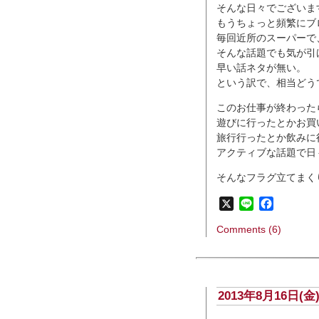
そんな日々でございま
もうちょっと頻繁にブ
毎回近所のスーパーで
そんな話題でも気が引
早い話ネタが無い。
という訳で、相当どう
このお仕事が終わった
遊びに行ったとかお買
旅行行ったとか飲みに
アクティブな話題で日
そんなフラグ立てまく
X
Line
Faceboo
Comments (6)
2013年8月16日(