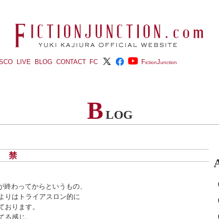
ISCO
LIVE
BLOG
CONTACT
FC
F
J
iction
unction
B
LOG
月)
禁
ライブが終わってからというもの、
よりはトライアスロン的に
ております。
てる感じ。