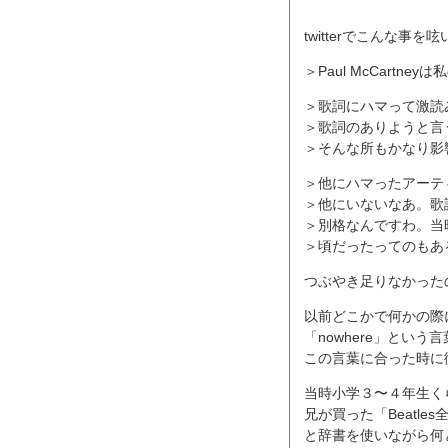
twitterでこんな事
＞Paul McCartn
＞歌詞にハマって激読み
＞歌詞のありようと言
＞そんな所もかなり影
＞他にハマったアーティ
＞他にいないなあ。歌詞
＞別格なんですわ。当
＞頃だったってのもあ
つぶやき足りなかった
以前どこかで何かの際
「nowhere」という
この言葉に合った時に
当時小学３〜４年生く
兄が買った「Beatl
と辞書を使いながら何