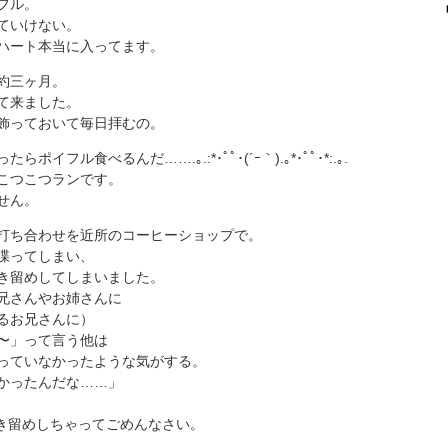
フル。
ていけない。
ハート本当に入ってます。
約三ヶ月。
て来ました。
飾っておいて毎日拝むの。
イフル食べるんだ…….｡.:*･ﾟﾟ･(´ｰ｀).｡*･ﾟﾟ･*:.｡.
こつこつランです。
せん。
打ち合わせを近所のコーヒーショップで。
喋ってしまい、
き留めしてしまいました。
兄さんやお姉さんに
るお兄さんに）
〜」って言う他は
っていなかったような気がする。
かったんだな……」
き留めしちゃってごめんなさい。