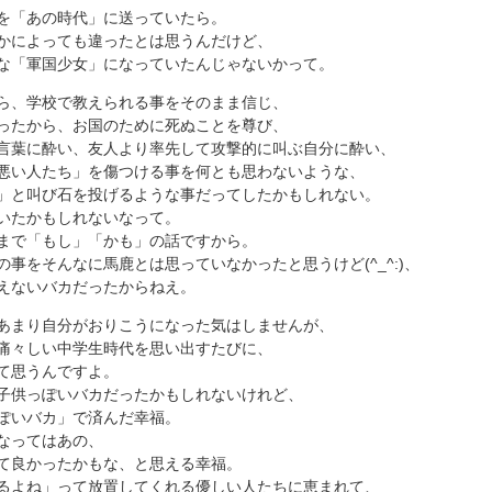
を「あの時代」に送っていたら。
かによっても違ったとは思うんだけど、
な「軍国少女」になっていたんじゃないかって。
ら、学校で教えられる事をそのまま信じ、
ったから、お国のために死ぬことを尊び、
言葉に酔い、友人より率先して攻撃的に叫ぶ自分に酔い、
悪い人たち」を傷つける事を何とも思わないような、
」と叫び石を投げるような事だってしたかもしれない。
いたかもしれないなって。
まで「もし」「かも」の話ですから。
事をそんなに馬鹿とは思っていなかったと思うけど(^_^:)、
えないバカだったからねえ。
あまり自分がおりこうになった気はしませんが、
痛々しい中学生時代を思い出すたびに、
て思うんですよ。
子供っぽいバカだったかもしれないけれど、
ぽいバカ」で済んだ幸福。
なってはあの、
て良かったかもな、と思える幸福。
るよね」って放置してくれる優しい人たちに恵まれて、