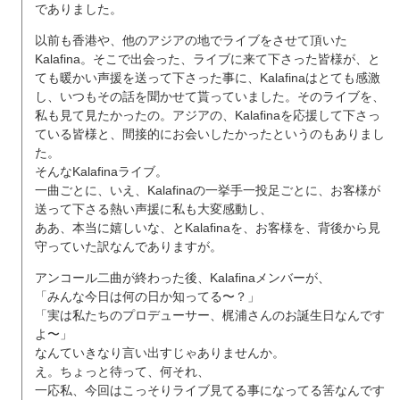
でありました。
以前も香港や、他のアジアの地でライブをさせて頂いた
Kalafina。そこで出会った、ライブに来て下さった皆様が、と
ても暖かい声援を送って下さった事に、Kalafinaはとても感激
し、いつもその話を聞かせて貰っていました。そのライブを、
私も見て見たかったの。アジアの、Kalafinaを応援して下さっ
ている皆様と、間接的にお会いしたかったというのもありまし
た。
そんなKalafinaライブ。
一曲ごとに、いえ、Kalafinaの一挙手一投足ごとに、お客様が
送って下さる熱い声援に私も大変感動し、
ああ、本当に嬉しいな、とKalafinaを、お客様を、背後から見
守っていた訳なんでありますが。
アンコール二曲が終わった後、Kalafinaメンバーが、
「みんな今日は何の日か知ってる〜？」
「実は私たちのプロデューサー、梶浦さんのお誕生日なんです
よ〜」
なんていきなり言い出すじゃありませんか。
え。ちょっと待って、何それ、
一応私、今回はこっそりライブ見てる事になってる筈なんです