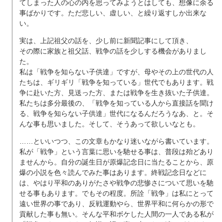
てしまった人の心の内を思ってみようとはしても、想像に余る
事ばかりです。ただ悲しい、虚しい、と繰り返すしか出来な
い。
実は、上記祖父の話を、少し前に新聞記事にして頂き、
その際に家族と祖父話、戦争の話を少しする機会がありまし
た。
私は「戦争を知らない子供達」ですが、母やその上の世代の人
たちは、ギリギリ「戦争を知っている」世代でもあります。戦
争に赴いた方、見送った方、または戦争を生き抜いた子供達。
私たちは多分最後の、「戦争を知っている人から直接話を聞け
る、戦争を知らない子供達」世代になるんだろうなあ、と。そ
んな事も思いました。そして、そうあって欲しいなとも。
……といいつつ、この文章もかなり迷いながら書いています。
私が「戦争」という言葉に思いを馳せる事は、普段は殆どあり
ませんから。自分の誕生日が原爆記念日に当たることから、原
爆の小説を色々読んでみた事はあります。終戦記念日などに
は、やはり平和のありがたさや戦争の悲惨さについて思いを馳
せる事もあります。でもその程度。所詮「戦争」は私にとって
遠い世界の事であり、反戦運動やら、世界平和に何らかの形で
貢献した事も無い。そんな平和ボケした人間の一人である私が