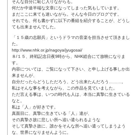
そんな自分に恥じ入りながらも。
何だか中途半端な文章になってしまった気もしています。
まだここに来ても迷いながら。そんな今日のブログです。
それでも、何も書かずに以下の番組を紹介することが、どうし
ても出来ませんでした。
「１５歳の志願兵」というドラマの音楽を担当させて頂きまし
た。
http://www.nhk.or.jp/nagoya/jyugosai/
８/１５、終戦記念日夜9時から、NHK総合にて放映になりま
す。
内容については、ご覧になって下さい、と申し上げる事しか出
来ませんが、
自分だったらどうしただろう、どう出来たんだろう………。
私はそんな事を考えながら、この作品を見ていました。
ただ言える事は、いつの時代も人は、本当に真摯に生きている
なと。
私は「人」が好きです。
真面目に、真摯に生きている「人」達が、
その真摯さ故に悲しい所へ追い遣られるような
そして真摯さ故に、誰かをそんな所へ追い遣ってしまうよう
な、世界になりませんように。