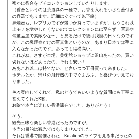
密かに香合をプチコレクションしていたりします。
（香合というのは茶道具の一種で、お香を入れる小さな蓋付き
の容器であります。詳細はぐぐって以下略）
鼻煙壺も、レプリカですが幾つか持っていますが、もうこれ以
上モノを増やしたくないのでコレクションには至らず、写真や
骨董品屋で素敵やな〜、と見るだけで後は我慢の日々なのです
が、この鼻煙壺だけの写真集というのが、あまり日本では手に
入らなかったのです。あっても結構高い。
これがね、さすが本場、美術館ショップに沢山あったの。買い
切れないほどあったの。それも安い！
ああこれ以上は持てない、と言いつつ五冊買って来ました。
ホテルとか、帰りの飛行機の中でぐふふふ、と喜びつつ見てお
りました。
色々案内してくれて、私のどうでもいいような質問にも丁寧に
答えてくれたS君。
お陰で本当に楽しい香港滞在でした。ありがとう！
そう。
観光三昧な楽しい香港だったのですが。
本当の目的は観光ではありませんでした。
それは香港で開催された、Kalafinaのライブを見る事だったの