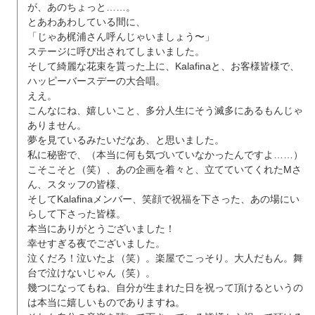
が、あのちょっと……。
とあわあわしている間に、
「じゃあ梶浦さん呼んじゃいましょう〜」
ステージに呼び出されてしまいました。
そして綺麗な花束を貰った上に、Kalafinaと、お客様皆様で、
ハッピーバースデーの大合唱。
ええ。
こんなにね、嬉しいこと、多分人生にそう滅多にあるもんじゃ
ありません。
夢を見ているみたいだなあ、と思いました。
私に秘密で、（本当に何も気づいていなかったんですよ……）
こそこそと（笑）、あの企画を着々と、立てていてくれたMさ
ん、スタッフの皆様、
そしてKalafinaメンバー、笑顔で祝福を下さった、あの場にい
らして下さった皆様。
本当にありがとうございました！
幸せすぎる夜でございました。
泣くだろ！泣いたよ（笑）。楽屋でこっそり。大人だもん。舞
台で泣けないじゃん（笑）。
幾つになってもね、自分が生まれた日を祝って頂けるというの
は本当に嬉しいものでありますね。