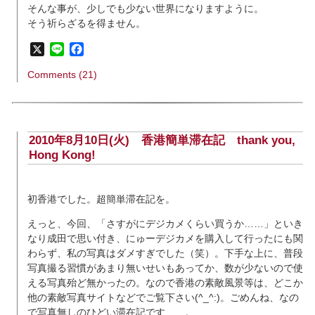
そんな事が、少しでも少ない世界になりますように。
そう祈らざるを得ません。
X
Line
Facebook
Comments (21)
2010年8月10日(火)
香港簡単滞在記 thank you,
Hong Kong!
初香港でした。超簡単滞在記を。
えっと、今回、「さすがにデジカメくらい買うか……」といき
なり成田で思い付き、にゅーデジカメを購入して行ったにも関
わらず、私の写真はダメすぎでした（笑）。下手な上に、普段
写真撮る習慣があまり無いせいもあってか、数が少ないので使
える写真殆ど無かったの。なので香港の素敵風景等は、どこか
他の素敵写真サイトなどでご覧下さい(^_^:)。ごめんね、なの
で写真無しのひどい滞在記です……。