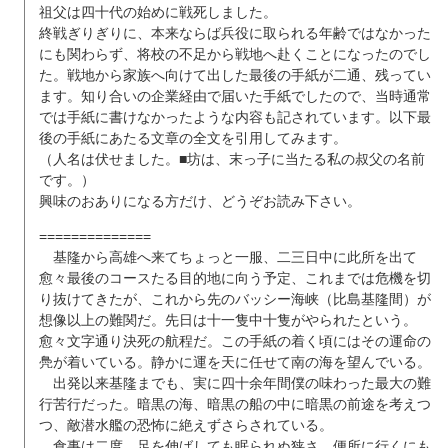
祖父は四十代の始めに戦死しました。
終戦ぎりぎりに、本来ならば兵役に取られる年齢ではなかった
にも関わらず、将校の不足から戦地へ赴くことになったのでし
た。戦地から家族へ向けて出した最後の手紙が二通、残ってい
ます。知り合いの企業経由で届いた手紙でしたので、当時通常
では手紙に書けなかったような内容も記されています。以下最
後の手紙にあたる文章の全文を引用してみます。
（人名は伏せました。■坊は、末っ子に当たる私の叔父の名前
です。）
興味のおありになる方だけ、どうぞお読み下さい。
==============
基隆から高雄へ来てちょっと一服、二三日中に此所を出て
愈々最後のコースたる目的地に向う予定、これまでは危機を切
り抜けてきたが、これから先のバッシー海峡（比島基隆間）が
想像以上の難関だ。先日は十一隻中十隻がやられたという。
愈々文字通り決死の航程だ。この手紙の着く頃にはその運命の
鳧が着いている。静かに運を天に任せて南の海を望んでいる。
出発以来基隆までも、実に四十余年間僕の味わった最大の難
行苦行だった。暗黒の海、暗黒の船の中に暗黒の前途を考えつ
つ、敵潜水艦の恐怖に絶えずさらされている。
食事は二度、足を伸ばしても眠られぬ狭さ、便所に行くにも