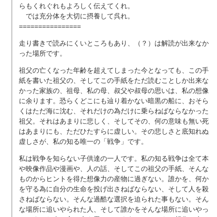
らもくれぐれもよろしく伝えてくれ。
では充分体を大切に摂養して呉れ。
================
走り書きで読みにくいところもあり、（？）は解読が出来なか
った場所です。
祖父の亡くなった年齢を超えてしまった今となっても、この手
紙を書いた祖父の、そしてこの手紙をただ読むことしか出来な
かった家族の、祖母、私の母、叔父や叔母の思いは、私の想像
に余ります。恐らくどこにも辿り着かない暗黒の船に、おそら
くはただ海に沈む、それだけの為だけに乗らねばならなかった
祖父。それはあまりに悲しく、そしてその、何の意味も無い死
はあまりにも、ただひたすらに虚しい。その悲しさと底知れぬ
虚しさが、私の知る唯一の「戦争」です。
私は戦争を知らない子供達の一人です。私の知る戦争は全て本
や映像作品や漫画や、人の話、そしてこの祖父の手紙、そんな
ものからヒントを得た想像力の産物に過ぎない。誰かを、何か
を守る為に自分の生命を投げ出さねばならない、そして人を殺
さねばならない。そんな過酷な選択を迫られた事もない。そん
な場所に追いやられた人、そして誰かをそんな場所に追いやっ