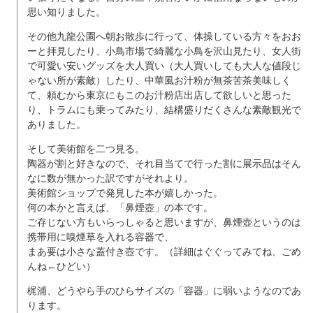
思い知りました。
その他九龍公園へ朝お散歩に行って、体操している方々をおお
ーと拝見したり、小鳥市場で綺麗な小鳥を沢山見たり、女人街
で可愛い安いグッズを大人買い（大人買いしても大人な値段じ
ゃない所が素敵）したり、中華風お汁粉が無茶苦茶美味しく
て、頼むから東京にもこのお汁粉店出店して欲しいと思った
り、トラムにも乗ってみたり、結構盛りだくさんな素敵観光で
ありました。
そして美術館を二つ見る。
陶器が割と好きなので、それ目当てで行った割に展示品はそん
なに数が無かった訳ですがそれより。
美術館ショップで発見した本が嬉しかった。
何の本かと言えば、「鼻煙壺」の本です。
ご存じない方もいらっしゃると思いますが、鼻煙壺というのは
携帯用に嗅煙草を入れる容器で、
まあ要は小さな蓋付き壺です。（詳細はぐぐってみてね、ごめ
んね←ひどい）
梶浦、どうやら手のひらサイズの「容器」に弱いようなのであ
ります。