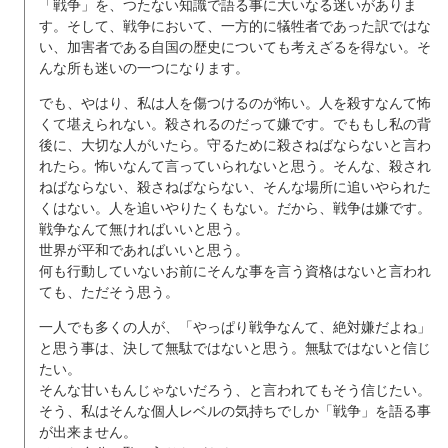
「戦争」を、つたない知識で語る事に大いなる迷いがありま
す。そして、戦争において、一方的に犠牲者であった訳ではな
い、加害者である自国の歴史についても考えざるを得ない。そ
んな所も迷いの一つになります。
でも、やはり、私は人を傷つけるのが怖い。人を殺すなんて怖
くて堪えられない。殺されるのだって嫌です。でももし私の背
後に、大切な人がいたら。守るために殺さねばならないと言わ
れたら。怖いなんて言っていられないと思う。そんな、殺され
ねばならない、殺さねばならない、そんな場所に追いやられた
くはない。人を追いやりたくもない。だから、戦争は嫌です。
戦争なんて無ければいいと思う。
世界が平和であればいいと思う。
何も行動していないお前にそんな事を言う資格はないと言われ
ても、ただそう思う。
一人でも多くの人が、「やっぱり戦争なんて、絶対嫌だよね」
と思う事は、決して無駄ではないと思う。無駄ではないと信じ
たい。
そんな甘いもんじゃないだろう、と言われてもそう信じたい。
そう、私はそんな個人レベルの気持ちでしか「戦争」を語る事
が出来ません。