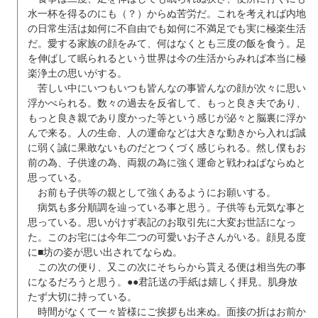
水一杯を得るのにも（？）からぬ苦労だ。これを考えれば内地
の日常生活は如何に不自由でも如何に不満足でも実に極楽生活
だ。愛する家族の顔をみて、何はなくとも三度の飯を食う。足
を伸ばして眠られるという世界は今の生活からみれば本当に極
楽浄土の思いがする。
苦しい中にいつもいつも皆んなの事皆んなの顔が次々に思い
浮かべられる。数々の過去を反省して、もっと良き夫であり、
もっと良き親であり度かった等という感じが泌々と脳裏に浮か
んで来る。人の生命、人の運命などは大きな動きから入れば誠
に弱く誠に果敢ないものだとつくづく感じられる。然し僕もお
前の為、子供達の為、両親の為に強く運命と戦わねばならぬと
思っている。
お前も子供等の親として強くあるようにお願いする。
病気も多分順調を辿っている事と思う。子供等も元気な事と
思っている。思いがけず表記のお取引先に大変お世話になっ
た。このお宅には今年二つの可愛いお子さんがいる。顔見る度
に■坊の姿が思い出されてならぬ。
この次の便り、又この次にそちらから貰える便は相当先の事
になるだろうと思う。●●君託送の手紙は嬉しく拝見。肌身放
たず大切に持っている。
時間がなくて一々皆様にご挨拶も出来ぬ。面接の折はお前か