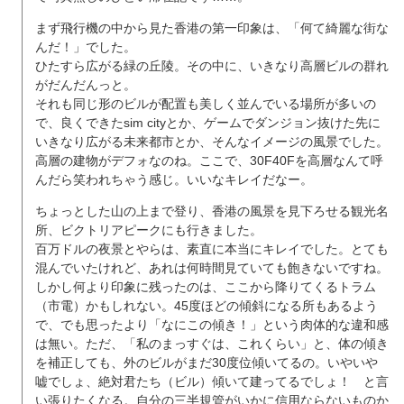
まず飛行機の中から見た香港の第一印象は、「何て綺麗な街な
んだ！」でした。
ひたすら広がる緑の丘陵。その中に、いきなり高層ビルの群れ
がだんだんっと。
それも同じ形のビルが配置も美しく並んでいる場所が多いの
で、良くできたsim cityとか、ゲームでダンジョン抜けた先に
いきなり広がる未来都市とか、そんなイメージの風景でした。
高層の建物がデフォなのね。ここで、30F40Fを高層なんて呼
んだら笑われちゃう感じ。いいなキレイだなー。
ちょっとした山の上まで登り、香港の風景を見下ろせる観光名
所、ビクトリアピークにも行きました。
百万ドルの夜景とやらは、素直に本当にキレイでした。とても
混んでいたけれど、あれは何時間見ていても飽きないですね。
しかし何より印象に残ったのは、ここから降りてくるトラム
（市電）かもしれない。45度ほどの傾斜になる所もあるよう
で、でも思ったより「なにこの傾き！」という肉体的な違和感
は無い。ただ、「私のまっすぐは、これくらい」と、体の傾き
を補正しても、外のビルがまだ30度位傾いてるの。いやいや
嘘でしょ、絶対君たち（ビル）傾いて建ってるでしょ！ と言
い張りたくなる。自分の三半規管がいかに信用ならないものか