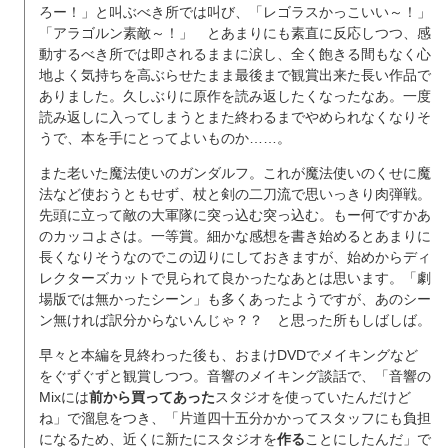
ろー！」と叫ぶべき所では叫び、「レゴラスかっこいい～！」
「アラゴルン素敵～！」 とあまりにも素直に反応しつつ、感
動するべき所では即されるままに涙し、全く飽きる間もなく心
地よく気持ちを高ぶらせたまま最後まで観賞出来た長い作品で
ありました。久しぶりに原作を読み返したくなったなあ。一度
読み返しに入ってしまうとまた終わるまでやめられなくなりそ
うで、本を手にとってよいものか……。
また老いた魔法使いのガンダルフ。これが魔法使いのくせに魔
法など使おうともせず、杖と剣の二刀流で思いっきり肉弾戦。
先頭に立って敵の大軍隊に突っ込む突っ込む。もー何ですかあ
のカッコよさは。一等賞。細かな感想を書き始めるとあまりに
長くなりそうなのでこの辺りにしておきますが、始めからディ
レクターズカットで見られて良かったなあとは思います。「劇
場版では無かったシーン」も多くあったようですが、あのシー
ン無ければ訳分からないんじゃ？？ と思った所もしばしば。
早々と本編を見終わった後も、おまけDVDでメイキングなど
をぐずぐずと観賞しつつ。音響のメイキング談話で、「音響の
Mixには
前から買ってあった
スタジオを使っていたんだけど
ね」で溜息をつき、「片道四十五分かかってスタッフにも負担
になるため、近くに新たにスタジオを
作る
ことにしたんだ」で