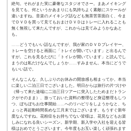
絶句。それがまた実に豪奢なスタジオでさー。まあメイキング
を見ても、何というかあまりにも気持ちよく素敵にスケールが
違いますね。音楽のメイキング話なども無茶苦茶面白く、今ま
でＤＶＤを買って見てもおまけＤＶＤはトレーに入れることも
無く無視して来たんですが、これからは見てみようかなあと
も。
……どうでもいい話なんですが、我が家のＤＶＤプレイヤー、
トレーを空けると画面に「トレイが開いています」と出るんで
すが。これを見るたびに「トイレが開いています」と読んでし
まうのは私だけなんでしょうか……すみません。本当にどうで
もいい話で。
そんなこんな、久しぶりのお休みの開放感も相まってか。本当
に楽しい二泊三日でございました。明日からは旅行の片づけや
（帰って来た途端に二泊三日ツアーに突入したためまだトラン
クがそのまま）、放っておいた資料の整理など身辺整理もしつ
つ、ぼちぼちお仕事開始……へのリハビリをしようかなと、ち
ょっと再起動時間長めな三月末ではございます。もうすぐ新年
度なんですね。花粉症をお持ちでない皆様は、花見などもお楽
しみになれる良いシーズン。新学期、新入学や入社を迎える皆
様はおめでとうございます。今年度もお互い楽しく頑張れます