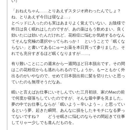
い）
「おねえちゃん……とりあえずスタジオ終わったんでしょ？
ね、とりあえず今日は寝なよ…」
とベッドに入ったのも実はあまりよく覚えていない。お陰様で
昨日は良く眠れはしたのですが、あの薬はもう飲めまい。良く
効いたには効いたんだけれど、花粉症に悩むか気絶するかなん
てそんな究極の選択やってられっか！ ということで「眠くな
らない」と書いてあるにゅーお薬を本日買って参りました。そ
れでも充分すぎるほど眠くなりますが……。
有り難いことにこの週末から一週間ほど日本脱出です。その間
はこの花粉症からも逃れられるのでしょうか。もーともかく外
出るのがいやなので、せめて日本脱出前に髪を切りたいと思っ
ていたのも無理そうだなあ。
眠いと言えばお仕事にいそしんでいた三月初頭、家のMacの前
で何度か寝落ちしていたのですが、そんな最中夢を見ました。
夢の中でお仕事しならが「眠いよう～辛いよう～」と思ってい
るという夢。起きた瞬間、あんなに損をしたキモチになる夢っ
てないですね？ どうせ眠さに悩むのならその間起きて仕事
してりゃー少しでも進んだものを。