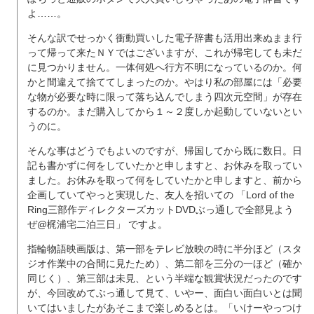
よ……。
そんな訳でせっかく衝動買いした電子辞書も活用出来ぬまま行
って帰って来たＮＹではございますが、これが帰宅しても未だ
に見つかりません。一体何処へ行方不明になっているのか。何
かと間違えて捨ててしまったのか。やはり私の部屋には「必要
な物が必要な時に限って落ち込んでしまう四次元空間」が存在
するのか。まだ購入してから１～２度しか起動していないとい
うのに。
そんな事はどうでもよいのですが、帰国してから既に数日。日
記も書かずに何をしていたかと申しますと、お休みを取ってい
ました。お休みを取って何をしていたかと申しますと、前から
企画していてやっと実現した、友人を招いての 「Lord of the
Ring三部作ディレクターズカットDVDぶっ通しで全部見よう
ぜ@梶浦宅二泊三日」 ですよ。
指輪物語映画版は、第一部をテレビ放映の時に半分ほど（スタ
ジオ作業中の合間に見たため）、第二部を三分の一ほど（確か
同じく）、第三部は未見、という半端な観賞状況だったのです
が、今回改めてぶっ通して見て、いやー、面白い面白いとは聞
いてはいましたがあそこまで楽しめるとは。「いけーやっつけ