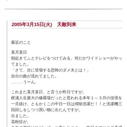
2005年3月15日(火)
天敵到来
最近のこと
某月某日
朝起きてふとテレビをつけてみる。何だかワイドショーがやっ
てました。
「さて、次に登場する恐怖のダメ夫とは！」
自分の曲が流れてました。
………うーん。
これまた某月某日、と言うか昨日ですが。
梶浦人生最大の修羅場だったと思われる本年１～３月の佳境を
一旦抜け、ともかくこの中日一日は掃除洗濯だ！！と洗濯機三
回回しをしつつ買い物に出たんですが。
出ました。
花粉症が。