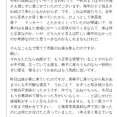
今年の花粉はひどいぞ～と言われつつ、一昨日まではその予感
さえ感じずに過ごせていたのでございます。毎年ひどく悩まさ
れ続けて来たにもかかわらず、です。これは何故だろう。去年
から玄米とか良く食べていたから、ひょっとして体質改
善？ ラッキー！ とたかをくくっていたのが間違いで、仕
事の山を越えた途端にがーっと症状が出てくるなんて、体は何
と正直なのか。いや、どちらかと言えば忙しい最中出なかった
のが奇跡なのだと思うべきなのかもしれませんけれど。
そんなこんなで慌てて市販のお薬を飲んだのですが。
眠い。
それもただならぬ眠さで、もう正常な状態でいることそのもの
が不可能。立っていても寝る、椅子に座ろうものなら一秒持た
ずに寝る、寝るというかあれはもう気絶に近いです。
昨日は妹が家に来ていたのですが、座椅子に座りながら私があ
まりにも不可解な寝言？ うわごと？ をずっと呟き続けるの
で相当不気味だったそうです。中でも「おねーちゃん、今日は
もう仕事諦めて寝ちゃった方がいいんじゃ……」と話しかけた
途端私がすっくと立ち上がり、「すみません、もう一度コーラ
ス前まで聴かせて下さい」 と無茶苦茶真剣な声で言い放った
のには何だか泣けたと言っていました。（本人全く覚えていな