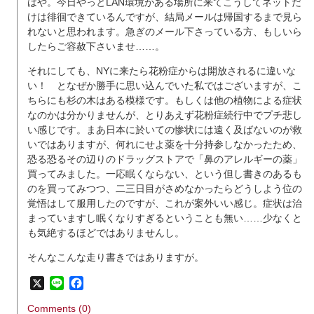
はや。今日やっとLAN環境がある場所に来てこうしてネットだ
けは徘徊できているんですが、結局メールは帰国するまで見ら
れないと思われます。急ぎのメール下さっている方、もしいら
したらご容赦下さいませ……。
それにしても、NYに来たら花粉症からは開放されるに違いな
い！ となぜか勝手に思い込んでいた私ではございますが、こ
ちらにも杉の木はある模様です。もしくは他の植物による症状
なのかは分かりませんが、とりあえず花粉症続行中でプチ悲し
い感じです。まあ日本に於いての惨状には遠く及ばないのが救
いではありますが、何れにせよ薬を十分持参しなかったため、
恐る恐るその辺りのドラッグストアで「鼻のアレルギーの薬」
買ってみました。一応眠くならない、という但し書きのあるも
のを買ってみつつ、二三日目がさめなかったらどうしよう位の
覚悟はして服用したのですが、これが案外いい感じ。症状は治
まっていますし眠くなりすぎるということも無い……少なくと
も気絶するほどではありませんし。
そんなこんな走り書きではありますが。
X
Line
Facebook
Comments (0)