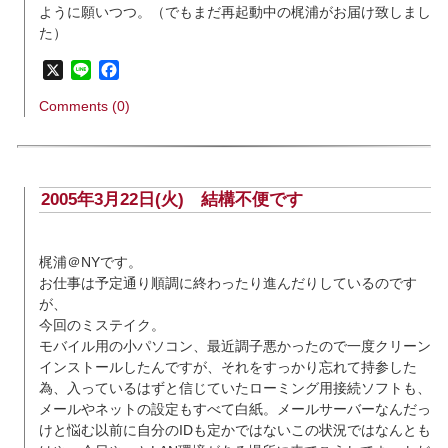
ように願いつつ。（でもまだ再起動中の梶浦がお届け致しまし
た）
X
Line
Facebook
Comments (0)
2005年3月22日(火)
結構不便です
梶浦＠NYです。
お仕事は予定通り順調に終わったり進んだりしているのです
が、
今回のミステイク。
モバイル用の小パソコン、最近調子悪かったので一度クリーン
インストールしたんですが、それをすっかり忘れて持参した
為、入っているはずと信じていたローミング用接続ソフトも、
メールやネットの設定もすべて白紙。メールサーバーなんだっ
けと悩む以前に自分のIDも定かではないこの状況ではなんとも