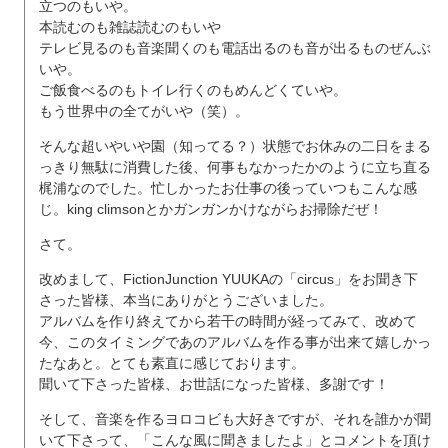
立つのもいや。
本読むのも雑誌読むのもいや
テレビ見るのも音楽聞くのも電話出るのも音が出るものぜんぶ
いや。
ご飯食べるのもトイレ行くのもめんどくていや。
もう世界中の全てがいや（笑）。
そんな超いやいや園（知ってる？）状態でお休みの二日をまる
っきり無駄に消費した後、何事もなかったかのように立ち直る
梶浦なのでした。忙しかったお仕事の後っていつもこんな感
じ。king climsonとかガンガンかけながらお掃除だぜ！
さて。
改めまして、FictionJunction YUUKAの「circus」をお聞き下
さった皆様、本当にありがとうございました。
アルバムを作り終えてから若干の時間が経ってみて、改めて
今、このタイミングであのアルバムを作る事が出来て嬉しかっ
たなあと。とても素直に感じております。
聞いて下さった皆様、お世話になった皆様、多謝です！
そして、音楽を作るヨロコビも大好きですが、それを誰かが聞
いて下さって、「こんな風に聞きましたよ」とコメントを頂け