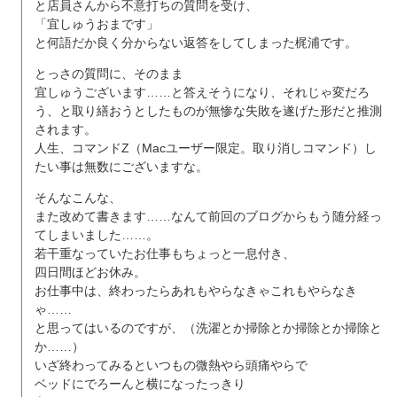
と店員さんから不意打ちの質問を受け、
「宜しゅうおまです」
と何語だか良く分からない返答をしてしまった梶浦です。
とっさの質問に、そのまま
宜しゅうございます……と答えそうになり、それじゃ変だろ
う、と取り繕おうとしたものが無惨な失敗を遂げた形だと推測
されます。
人生、コマンドZ（Macユーザー限定。取り消しコマンド）し
たい事は無数にございますな。
そんなこんな、
また改めて書きます……なんて前回のブログからもう随分経っ
てしまいました……。
若干重なっていたお仕事もちょっと一息付き、
四日間ほどお休み。
お仕事中は、終わったらあれもやらなきゃこれもやらなき
ゃ……
と思ってはいるのですが、（洗濯とか掃除とか掃除とか掃除と
か……）
いざ終わってみるといつもの微熱やら頭痛やらで
ベッドにでろーんと横になったっきり