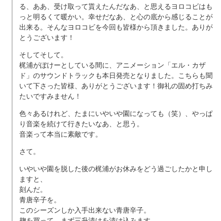
る、ああ、受け取って貰えたんだなあ、と思えるヨロコビはも
っと明るくて暖かい。幸せだなあ、と心の底から感じることが
出来る。そんなヨロコビを今回も皆様から頂きました。ありが
とうございます！
そしてそして。
梶浦がぼけーとしている間に、アニメーション「エル・カザ
ド」のサウンドトラックも本日発売となりました。こちらも聞
いて下さった皆様、ありがとうございます！御礼の固め打ちみ
たいですみません！
色々あるけれど、たまにいやいや園になっても（笑）、やっぱ
り音楽を続けて行きたいなあ、と思う。
音楽って本当に素敵です。
さて。
いやいや園を脱した後の梶浦がお休みをどう過ごしたかと申し
ますと、
刻んだ。
青唐辛子を。
このシーズンしか入手出来ない青唐辛子。
麹を買って、まず三升漬けを漬け込みます。