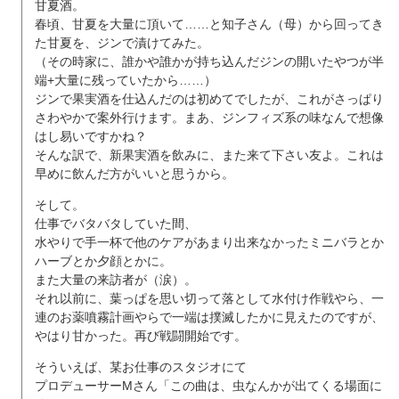
甘夏酒。
春頃、甘夏を大量に頂いて……と知子さん（母）から回ってき
た甘夏を、ジンで漬けてみた。
（その時家に、誰かや誰かが持ち込んだジンの開いたやつが半
端+大量に残っていたから……）
ジンで果実酒を仕込んだのは初めてでしたが、これがさっぱり
さわやかで案外行けます。まあ、ジンフィズ系の味なんで想像
はし易いですかね？
そんな訳で、新果実酒を飲みに、また来て下さい友よ。これは
早めに飲んだ方がいいと思うから。
そして。
仕事でバタバタしていた間、
水やりで手一杯で他のケアがあまり出来なかったミニバラとか
ハーブとか夕顔とかに。
また大量の来訪者が（涙）。
それ以前に、葉っぱを思い切って落として水付け作戦やら、一
連のお薬噴霧計画やらで一端は撲滅したかに見えたのですが、
やはり甘かった。再び戦闘開始です。
そういえば、某お仕事のスタジオにて
プロデューサーMさん「この曲は、虫なんかが出てくる場面に