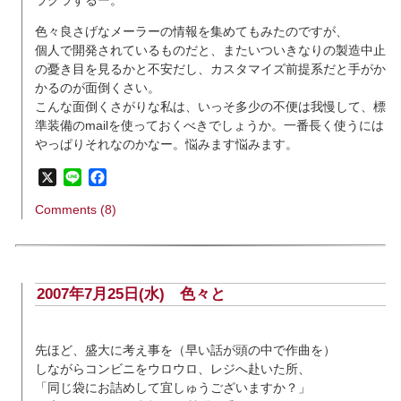
ラクラするー。
色々良さげなメーラーの情報を集めてもみたのですが、
個人で開発されているものだと、またいついきなりの製造中止
の憂き目を見るかと不安だし、カスタマイズ前提系だと手がか
かるのが面倒くさい。
こんな面倒くさがりな私は、いっそ多少の不便は我慢して、標
準装備のmailを使っておくべきでしょうか。一番長く使うには
やっぱりそれなのかなー。悩みます悩みます。
X
Line
Facebook
Comments (8)
2007年7月25日(水)
色々と
先ほど、盛大に考え事を（早い話が頭の中で作曲を）
しながらコンビニをウロウロ、レジへ赴いた所、
「同じ袋にお詰めして宜しゅうございますか？」