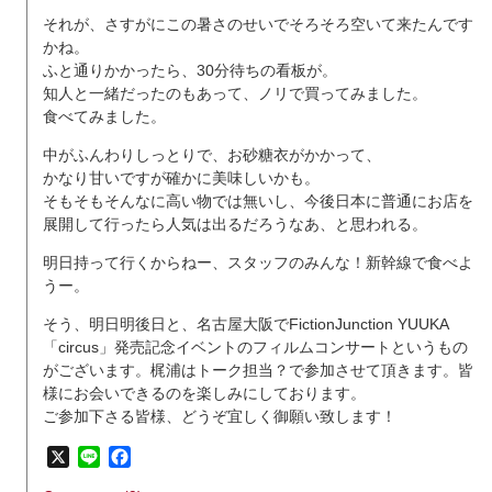
それが、さすがにこの暑さのせいでそろそろ空いて来たんです
かね。
ふと通りかかったら、30分待ちの看板が。
知人と一緒だったのもあって、ノリで買ってみました。
食べてみました。
中がふんわりしっとりで、お砂糖衣がかかって、
かなり甘いですが確かに美味しいかも。
そもそもそんなに高い物では無いし、今後日本に普通にお店を
展開して行ったら人気は出るだろうなあ、と思われる。
明日持って行くからねー、スタッフのみんな！新幹線で食べよ
うー。
そう、明日明後日と、名古屋大阪でFictionJunction YUUKA
「circus」発売記念イベントのフィルムコンサートというもの
がございます。梶浦はトーク担当？で参加させて頂きます。皆
様にお会いできるのを楽しみにしております。
ご参加下さる皆様、どうぞ宜しく御願い致します！
X
Line
Facebook