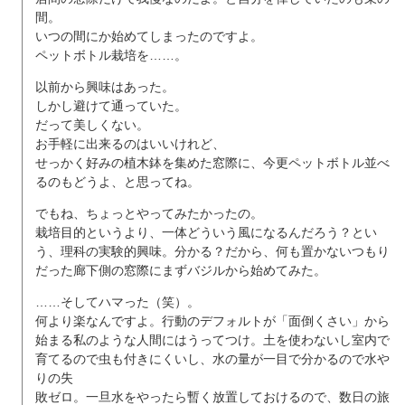
間。
いつの間にか始めてしまったのですよ。
ペットボトル栽培を……。
以前から興味はあった。
しかし避けて通っていた。
だって美しくない。
お手軽に出来るのはいいけれど、
せっかく好みの植木鉢を集めた窓際に、今更ペットボトル並べ
るのもどうよ、と思ってね。
でもね、ちょっとやってみたかったの。
栽培目的というより、一体どういう風になるんだろう？とい
う、理科の実験的興味。分かる？だから、何も置かないつもり
だった廊下側の窓際にまずバジルから始めてみた。
……そしてハマった（笑）。
何より楽なんですよ。行動のデフォルトが「面倒くさい」から
始まる私のような人間にはうってつけ。土を使わないし室内で
育てるので虫も付きにくいし、水の量が一目で分かるので水や
りの失
敗ゼロ。一旦水をやったら暫く放置しておけるので、数日の旅