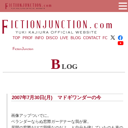
TOP
PROF
INFO
DISCO
LIVE
BLOG
CONTACT
FC
F
J
iction
unction
B
LOG
2007年7月30日(月)
マドギワンダーの今
画像アップついでに。
ベランダーならぬ窓際ガーデナーな我が家。
居間の窓際だけで我慢なのだよ。と自分を律していたのも束の