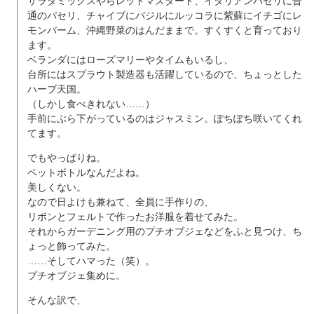
サラダミックスやらレッドマスタード、イタリアンパセリに普
通のパセリ、チャイブにバジルにルッコラに紫蘇にイチゴにレ
モンバーム、沖縄野菜のはんだままで。すくすくと育っており
ます。
ベランダにはローズマリーやタイムもいるし、
台所にはスプラウト製造器も活躍しているので、ちょっとした
ハーブ天国。
（しかし食べきれない……）
手前にぶら下がっているのはジャスミン。ぽちぽち咲いてくれ
てます。
でもやっぱりね。
ペットボトルなんだよね。
美しくない。
なので日よけも兼ねて、全員に手作りの、
リボンとフェルトで作ったお洋服を着せてみた。
それからガーデニング用のプチオブジェなどをふと見つけ、ち
ょっと飾ってみた。
……そしてハマった（笑）。
プチオブジェ集めに。
そんな訳で、