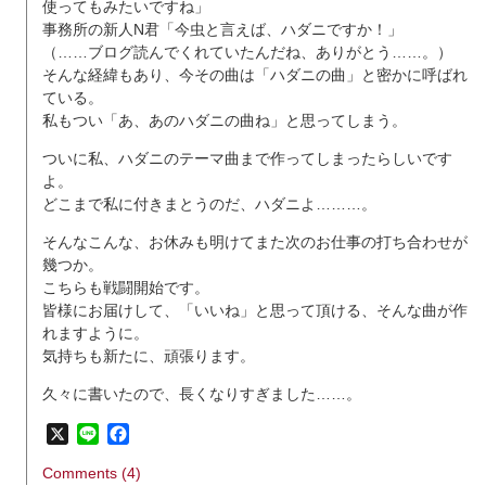
使ってもみたいですね」
事務所の新人N君「今虫と言えば、ハダニですか！」
（……ブログ読んでくれていたんだね、ありがとう……。）
そんな経緯もあり、今その曲は「ハダニの曲」と密かに呼ばれ
ている。
私もつい「あ、あのハダニの曲ね」と思ってしまう。
ついに私、ハダニのテーマ曲まで作ってしまったらしいです
よ。
どこまで私に付きまとうのだ、ハダニよ………。
そんなこんな、お休みも明けてまた次のお仕事の打ち合わせが
幾つか。
こちらも戦闘開始です。
皆様にお届けして、「いいね」と思って頂ける、そんな曲が作
れますように。
気持ちも新たに、頑張ります。
久々に書いたので、長くなりすぎました……。
X
Line
Facebook
Comments (4)