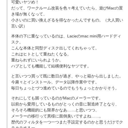
可愛いヤツめ！
だって、ワークルーム改装を色々考えていたら、遊びMacの置
き場が無くなって、
小さいのに買い換えざるを得なかったんですもの。（大人買い
言い訳）
本体の下に重なっているのは、Lacieのmac mini用ハードディ
スク。
こんな本体と同型ディスク出してくれちゃって。
これはヒトとして重ねたくなる。
重ねられずにいられようか。
ハブとしても機能して結構便利なヤツです。
と言いつつ買って既に数日が過ぎ、やっと箱から出しました。
今粛々とインストール、データ以降作業中です。
毎日ちょっとづつ進めているのでもうちょっとかかりそう。
それにしても困っているのがMacのメーラーです。
以前から愛用しているものがとっくの昔に製造終了となり、
そろそろ機能的にも限界かなあ……と思いつつ、
メーラーの移行って異様に面倒臭いですよね……。
歴代のフィルタを一つ一つまた手設定するのかと思うだけでク