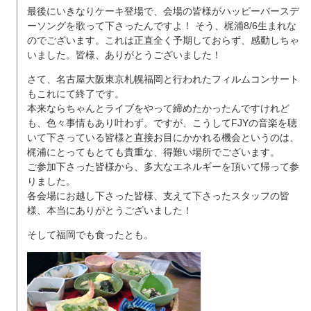
最後にいきなりケーキ登場で、会場の皆様がハッピーバースデ
ーソングを歌って下さったんですよ！ そう、梶浦8/6生まれな
のでございます。これは正直全く予期しておらず、感動しちゃ
いました。皆様、ありがとうございました！
さて、名古屋大阪東京札幌福岡と行われたフィルムコンサート
もこれにて終了です。
本来ならちゃんとライブをやって締めたかったんですけれど
も、色々事情もあり叶わず。ですが、こうしてFJYの音楽を聴
いて下さっている皆様と直接お目にかかれる機会というのは、
梶浦にとってもとても貴重な、得難い場所でございます。
ご参加下さった皆様から、多大なエネルギーを頂いて帰って参
りました。
各会場にお越し下さった皆様、支えて下さったスタッフの皆
様、本当にありがとうございました！
そして福岡でも食ったとも。