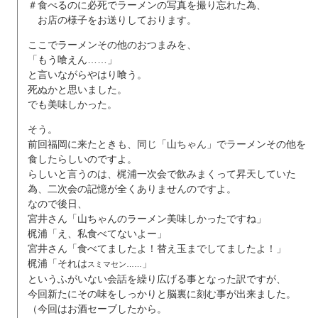
＃食べるのに必死でラーメンの写真を撮り忘れた為、
お店の様子をお送りしております。
ここでラーメンその他のおつまみを、
「もう喰えん……」
と言いながらやはり喰う。
死ぬかと思いました。
でも美味しかった。
そう。
前回福岡に来たときも、同じ「山ちゃん」でラーメンその他を
食したらしいのですよ。
らしいと言うのは、梶浦一次会で飲みまくって昇天していた
為、二次会の記憶が全くありませんのですよ。
なので後日、
宮井さん「山ちゃんのラーメン美味しかったですね」
梶浦「え、私食べてないよー」
宮井さん「食べてましたよ！替え玉までしてましたよ！」
梶浦「それは
」
スミマセン……
というふがいない会話を繰り広げる事となった訳ですが、
今回新たにその味をしっかりと脳裏に刻む事が出来ました。
（今回はお酒セーブしたから。