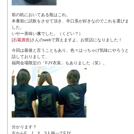
前の机においてある瓶はこれ。
本番前に試飲をさせて頂き、辛口系が好きなのでこれを選びま
した。
いやー美味い
水
でした。（くどい？）
[
石蔵酒造
]さんのwebで買えますよ。お世話になりました！
今回は最後と言うこともあり、色々はっちゃげ気味にやろうと
話しておりまして、
福岡会場限定の「FJY衣装」もありました（笑）。
分かります？
左からF、J、Y、3人揃ってFJY。