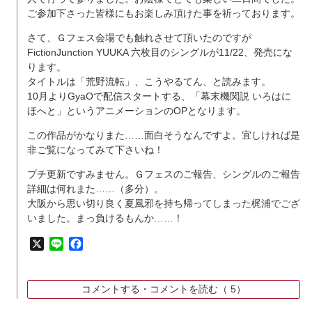
ご参加下さった皆様にもお楽しみ頂けた事を祈っております。
さて、Ｇフェス会場でも触れさせて頂いたのですが
FictionJunction YUUKA 六枚目のシングルが11/22、発売にな
ります。
タイトルは「荒野流転」、こうやるてん、と読みます。
10月よりGyaOで配信スタートする、「幕末機関説 いろはに
ほへと」というアニメーションのOPとなります。
この作品がかなりまた……面白そうなんですよ。宜しければ是
非ご覧になってみて下さいね！
プチ更新ですみません。Ｇフェスのご報告、シングルのご報告
詳細は何れまた……（多分）。
大阪から思い切り良く夏風邪を持ち帰ってしまった梶浦でござ
いました。まっ負けるもんか……！
X
Line
Facebook
コメントする・コメントを読む（
5）