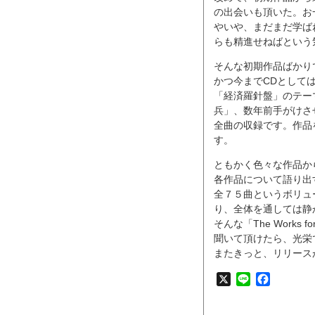
の出会いも頂いた。お
やいや、まだまだ学ば
らも精進せねばという
そんな初期作品ばかり
かつ今までCDとして
「経済羅針盤」のテー
兵」、数年前手がけさ
全曲の収録です。作品
す。
ともかく色々な作品か
各作品について語り出
全７５曲というボリュ
り、全体を通しては静
そんな「The Works for
聞いて頂けたら、光栄
またきっと、リリース
X
Line
Faceboo