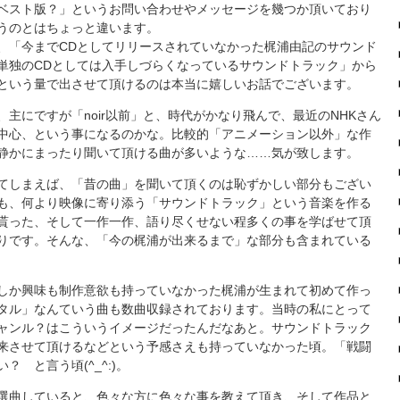
ベスト版？」というお問い合わせやメッセージを幾つか頂いており
うのとはちょっと違います。
、「今までCDとしてリリースされていなかった梶浦由記のサウンド
単独のCDとしては入手しづらくなっているサウンドトラック」から
という量で出させて頂けるのは本当に嬉しいお話でございます。
主にですが「noir以前」と、時代がかなり飛んで、最近のNHKさん
中心、という事になるのかな。比較的「アニメーション以外」な作
静かにまったり聞いて頂ける曲が多いような……気が致します。
てしまえば、「昔の曲」を聞いて頂くのは恥ずかしい部分もござい
も、何より映像に寄り添う「サウンドトラック」という音楽を作る
貰った、そして一作一作、語り尽くせない程多くの事を学ばせて頂
りです。そんな、「今の梶浦が出来るまで」な部分も含まれている
しか興味も制作意欲も持っていなかった梶浦が生まれて初めて作っ
タル」なんていう曲も数曲収録されております。当時の私にとって
ャンル？はこういうイメージだったんだなあと。サウンドトラック
来させて頂けるなどという予感さえも持っていなかった頃。「戦闘
 と言う頃(^_^:)。
選曲していると、色々な方に色々な事を教えて頂き、そして作品と