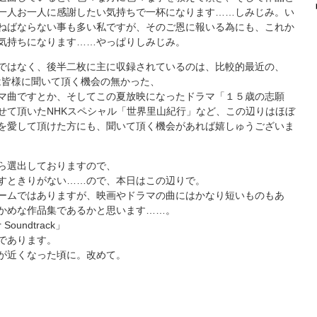
一人お一人に感謝したい気持ちで一杯になります……しみじみ。い
ねばならない事も多い私ですが、そのご恩に報いる為にも、これか
気持ちになります……やっぱりしみじみ。
ではなく、後半二枚に主に収録されているのは、比較的最近の、
は皆様に聞いて頂く機会の無かった、
マ曲ですとか、そしてこの夏放映になったドラマ「１５歳の志願
せて頂いたNHKスペシャル「世界里山紀行」など、この辺りはほぼ
を愛して頂けた方にも、聞いて頂く機会があれば嬉しゅうございま
ら選出しておりますので、
すときりがない……ので、本日はこの辺りで。
ームではありますが、映画やドラマの曲にはかなり短いものもあ
かめな作品集であるかと思います……。
 Soundtrack」
であります。
が近くなった頃に。改めて。
k