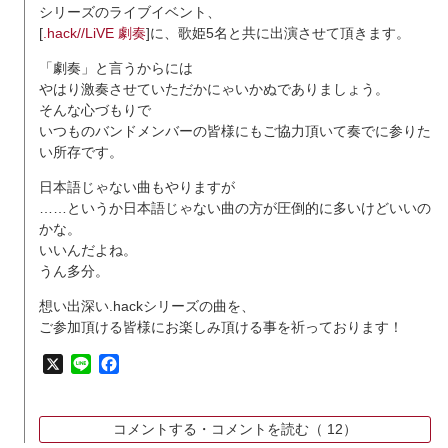
シリーズのライブイベント、
[
.hack//LiVE 劇奏
]に、歌姫5名と共に出演させて頂きます。
「劇奏」と言うからには
やはり激奏させていただかにゃいかぬでありましょう。
そんな心づもりで
いつものバンドメンバーの皆様にもご協力頂いて奏でに参りた
い所存です。
日本語じゃない曲もやりますが
……というか日本語じゃない曲の方が圧倒的に多いけどいいの
かな。
いいんだよね。
うん多分。
想い出深い.hackシリーズの曲を、
ご参加頂ける皆様にお楽しみ頂ける事を祈っております！
X
Line
Facebook
コメントする・コメントを読む（
12）