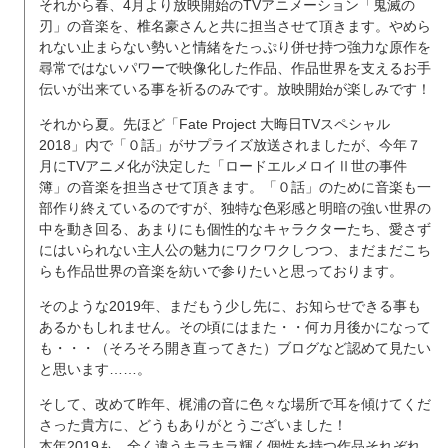
それから春、4月より放映開始のTVアニメーション「鬼滅の
刃」の音楽を、椎名豪さんと共に担当させて頂きます。やめら
れない止まらない勢いと情緒をたっぷり併せ持つ強力な原作を
尋常ではないパワーで映像化した作品、作品世界を支えるお手
伝いが出来ている事を祈るのみです。放映開始が楽しみです！
それから夏。先ほど「Fate Project 大晦日TVスペシャル
2018」内で「０話」がサプライズ放送されましたが、今年７
月にTVアニメ化が決定した「ロードエルメロイⅡ世の事件
簿」の音楽を担当させて頂きます。「０話」のために音楽も一
部作り終えているのですが、独特な色彩感と明暗の強い世界の
中を動き回る、あまりにも個性的なキャラクターたち、愛さず
にはいられない主人公の魅力にワクワクしつつ、まだまだこち
らも作品世界の音楽を紡いで参りたいと思っております。
そのような2019年、まだもう少し先に、お知らせできる事も
あるかもしれません。その頃にはまた・・何カ月後かになって
も・・・（そろそろ開き直ってきた）ブログなど認めて見たい
と思います……。
そして、改めて昨年、梶浦の音に色々な場所で耳を傾けてくだ
さった貴方に、どうもありがとうございました！
本年2019も、全く違うキラキラ輝く個性を持つ作品それぞれ