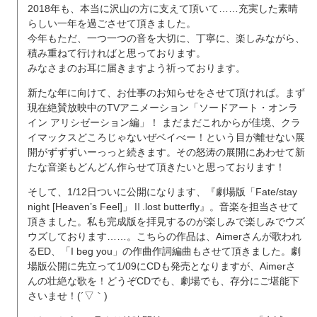
2018年も、本当に沢山の方に支えて頂いて……充実した素晴
らしい一年を過ごさせて頂きました。
今年もただ、一つ一つの音を大切に、丁寧に、楽しみながら、
積み重ねて行ければと思っております。
みなさまのお耳に届きますよう祈っております。
新たな年に向けて、お仕事のお知らせをさせて頂ければ。まず
現在絶賛放映中のTVアニメーション「ソードアート・オンラ
イン アリシゼーション編」！ まだまだこれからが佳境、クラ
イマックスどころじゃないぜベイべー！という目が離せない展
開がずずずいーっっと続きます。その怒涛の展開にあわせて新
たな音楽もどんどん作らせて頂きたいと思っております！
そして、1/12日ついに公開になります、『劇場版「Fate/stay
night [Heaven’s Feel]」Ⅱ.lost butterfly』。音楽を担当させて
頂きました。私も完成版を拝見するのが楽しみで楽しみでウズ
ウズしております……。こちらの作品は、Aimerさんが歌われ
るED、「I beg you」の作曲作詞編曲もさせて頂きました。劇
場版公開に先立って1/09にCDも発売となりますが、Aimerさ
んの壮絶な歌を！どうぞCDでも、劇場でも、存分にご堪能下
さいませ！(´▽｀)