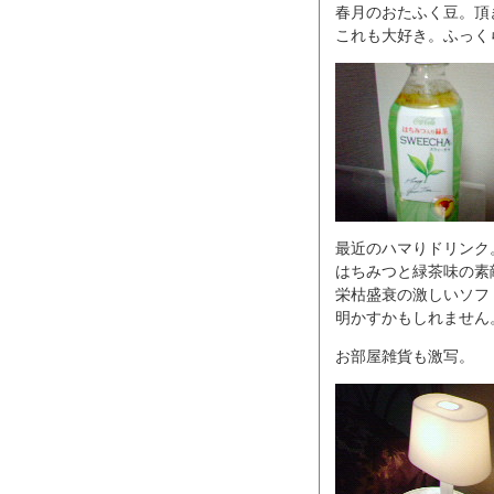
春月のおたふく豆。頂
これも大好き。ふっく
最近のハマりドリンク。
はちみつと緑茶味の素
栄枯盛衰の激しいソフ
明かすかもしれません
お部屋雑貨も激写。