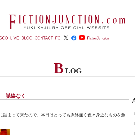
ISCO
LIVE
BLOG
CONTACT
FC
F
J
iction
unction
B
LOG
土) 脈絡なく
に詰まって来たので、本日はとっても脈絡無く色々身近なものを激