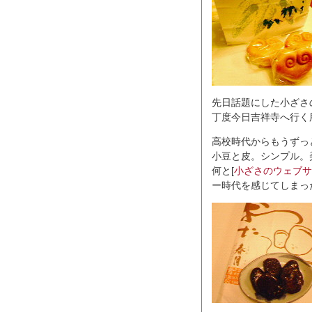
先日話題にした小ざさ
丁度今日吉祥寺へ行く
高校時代からもうずっ
小豆と皮。シンプル。美
何と[
小ざさのウェブサ
ー時代を感じてしまっ