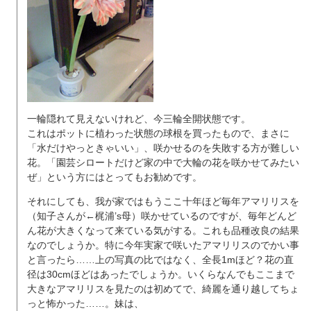
一輪隠れて見えないけれど、今三輪全開状態です。
これはポットに植わった状態の球根を買ったもので、まさに
「水だけやっときゃいい」、咲かせるのを失敗する方が難しい
花。「園芸シロートだけど家の中で大輪の花を咲かせてみたい
ぜ」という方にはとってもお勧めです。
それにしても、我が家ではもうここ十年ほど毎年アマリリスを
（知子さんが←梶浦’s母）咲かせているのですが、毎年どんど
ん花が大きくなって来ている気がする。これも品種改良の結果
なのでしょうか。特に今年実家で咲いたアマリリスのでかい事
と言ったら……上の写真の比ではなく、全長1mほど？花の直
径は30cmほどはあったでしょうか。いくらなんでもここまで
大きなアマリリスを見たのは初めてで、綺麗を通り越してちょ
っと怖かった……。妹は、