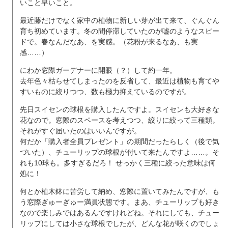
いこと早いこと。
最近藤だけでなく家中の植物に新しい芽が出て来て、ぐんぐん
育ち初めています。冬の間停滞していたのが嘘のようなスピー
ドで。春なんだなあ、を実感。（花粉が来るなあ、も実
感……）
にわか窓際ガーデナーに開眼（？）して約一年。
去年色々枯らせてしまったのを反省して、最近は植物も育てや
すいものに絞りつつ、数も極力抑えているのですが。
先日スイセンの球根を購入したんですよ。スイセンも大好きな
花なので。窓際のスペースを考えつつ、絞りに絞って三種類。
それがすぐ届いたのはいいんですが。
何だか「購入者全員プレゼント」の期間だったらしく（後で気
づいた）、チューリップの球根が付いて来たんですよ……。そ
れも10球も。多すぎるだろ！ せっかく三種に絞った意味は何
処に！
何とか植木鉢に苦労して納め、窓際に置いてみたんですが、も
う窓際ぎゅーぎゅー満員状態です。まあ、チューリップも好き
なので楽しみではあるんですけれどね。それにしても、チュー
リップにしては小さな球根でしたが、どんな花が咲くのでしょ