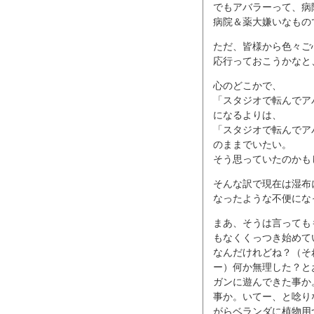
でもアバラーって、病
病院＆薬大嫌いなもの
ただ、皆様から色々ご
応行っておこうかなと
心のどこかで、
「スタジオで転んでア
になるよりは、
「スタジオで転んでア
のままでいたい。
そう思っていたのかも
そんな訳で現在は湿布
なったような不便にな
まあ、そうは言っても
もなくくっつき始めて
なんだけれどね？（そ
ー）何か無理した？と
ガンに遊んできた事か
事か。いてー、と唸り
がらベランダに植物用