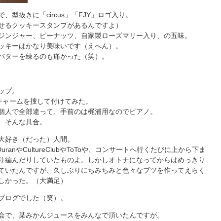
、型抜きに「circus」「FJY」ロゴ入り。
せるクッキースタンプがあるんですよ）
ジンジャー、ピーナッツ、自家製ローズマリー入り、の五味。
ッキーはかなり美味いです（えへん）。
バターを練るのも痛かった（笑）。
ップ。
ロのチャームを捜して付けてみた。
個人で全部違って、手前のは梶浦用なのでピアノ。
、そんな具合。
大好き（だった）人間。
uranやCultureClubやToToや、コンサートへ行くたびに上から下ま
り編んだりしていたものよ。しかしオトナになってからはめっきり
ていたんですが、久しぶりにちみちみと色々なブツを作ってえらく
しかった。（大満足）
ブログでした（笑）。
会で、某みかんジュースをみんなで頂いたんですが。