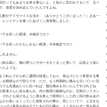
院行ってもあまり出来る事ないよ、と知人に言われてもいて、元々
で、放置を決め込んでいたんですよね。
心配やアドヴァイスを頂き、（ありがとうございました！）まあ一
、レントゲンを撮ったあげくに発覚致しました。
バラを折った梶浦」＠確定ウカツ
バラを折ったかもしれない梶浦」＠未確定ウカツ
しれません。
に飲み薬に、胸の周りにサポータをぐるっと巻いて、以前より楽に
ったような。
もう転んでから約二週間が経過しており、骨はズレたり変形する事
いる模様なので安心です。ただ、もう時期的に痛みも引いていい筈
れでも先週あたりに比べれば、随分痛みも引いたんですけれどね
お医者さんに首を捻られ、何が無理の範疇なのか。広島行ってガン
。それとも浴びるように酒を飲んで夜明かしした約二回の飲み会の
ながら歌いまくっていた仮歌入れの事か。同じくいてー、と泣きな
つっぱり家具を組み立てたあの日の事か。よく分からずに首を捻る