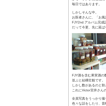
毎日ではあります。
しかしそんな中。
お医者さんに、「お風
FJY2nd.アルバム
だって今更、先に延ば
FJY酒を含む果実酒の
並ぶと結構壮観です。
しかし数があるのと割
これにVictor宮井
全員写真をうっかり撮
色々な話をしたり、昔