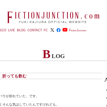
ISCO
LIVE
BLOG
CONTACT
FC
F
J
iction
unction
B
LOG
日) 折っても飲む
バラが折れていた、です。
くそんな気はしていたんですけれども。