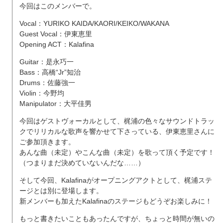
今回はこのメンバーで。
Vocal：YURIKO KAIDA/KAORI/KEIKO/WAKANA
Guest Vocal：伊東恵里
Opening ACT：Kalafina
Guitar：是永巧一
Bass：高橋“Jr”知治
Drums：佐藤強一
Violin：今野均
Manipulator：大平佳男
今回はゲストヴォーカルとして、梶浦の色々なサウンドトラッ
クでリリカルな歌声を響かせて下さっている、伊東恵里さんに
ご参加頂きます。
あんな曲（未定）やこんな曲（未定）を歌って頂く予定です！
（つまりまだ決めていないんだな……）
そして今回、Kalafinaがオープニングアクトとして、梶浦ステ
ージとは別に登場します。
新メンバーも加えたKalafinaのステージもどうぞお楽しみに！
もっと書きたいこともあったんですが、ちょっと時間が無いの