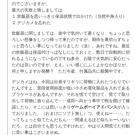
のでございますが。
最大の失敗と致しましては
１.炊飯器を思いっきり保温状態で出かけた（当然中身入り）
２.デジカメを忘れた
炊飯器に関しましては、途中で気付いて蒼くなり、ちょっと恐
ろしい想像をしつつ帰って来たのですが、期待を裏切らずちょ
っと恐ろしい事になっておりました（涙）。あれですね。最近
の炊飯器は保温付けっぱなしにしておくと、数日で自動的に切
れるようになっているのですね多分。お陰で火気的に安心だっ
たのは良いのですが、ええ。いい感じにふくよかなかほりが。
何と申しますか発酵？ ただ今釜、付属品共に殺菌中です。
デジカメはね。今回は出発ギリギリに荷物に入れたつもりでい
たんですよ。普段使用頻度が低い小さめ電化製品を入れてある
プラケースがあるんですが、それを慌てて空けて、慌てて取り
出して荷物に放り込んで‥‥成田へ向かう車中で鞄を開けて確
認したら、そこには思いっきり
ゲームボーイアドバンス
が入っ
ておりました。（おまけにソフト無し）つ、使えねー‥‥。だ
ってちょっと似てたんだもん‥‥間違えるほど似ちゃーいない
だろ、とは自分でも思うんですけれど。やはり人間慌てた行動
に良い事はございませぬ。