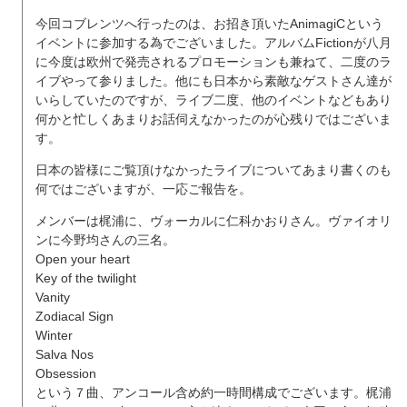
今回コブレンツへ行ったのは、お招き頂いたAnimagiCという
イベントに参加する為でございました。アルバムFictionが八月
に今度は欧州で発売されるプロモーションも兼ねて、二度のラ
イブやって参りました。他にも日本から素敵なゲストさん達が
いらしていたのですが、ライブ二度、他のイベントなどもあり
何かと忙しくあまりお話伺えなかったのが心残りではございま
す。
日本の皆様にご覧頂けなかったライブについてあまり書くのも
何ではございますが、一応ご報告を。
メンバーは梶浦に、ヴォーカルに仁科かおりさん。ヴァイオリ
ンに今野均さんの三名。
Open your heart
Key of the twilight
Vanity
Zodiacal Sign
Winter
Salva Nos
Obsession
という７曲、アンコール含め約一時間構成でございます。梶浦