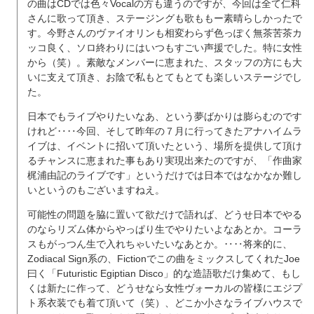
の曲はCDでは色々Vocalの方も違うのですが、今回は全て仁科
さんに歌って頂き、ステージングも歌ももー素晴らしかったで
す。今野さんのヴァイオリンも相変わらず色っぽく無茶苦茶カ
ッコ良く、ソロ終わりにはいつもすごい声援でした。特に女性
から（笑）。素敵なメンバーに恵まれた、スタッフの方にも大
いに支えて頂き、お陰で私もとてもとても楽しいステージでし
た。
日本でもライブやりたいなあ、という夢ばかりは膨らむのです
けれど‥‥今回、そして昨年の７月に行ってきたアナハイムラ
イブは、イベントに招いて頂いたという、場所を提供して頂け
るチャンスに恵まれた事もあり実現出来たのですが、「作曲家
梶浦由記のライブです」というだけでは日本ではなかなか難し
いというのもございますねえ。
可能性の問題を脇に置いて欲だけで語れば、どうせ日本でやる
のならリズム体からやっぱり生でやりたいよなあとか。コーラ
スもがっつん生で入れちゃいたいなあとか。‥‥将来的に、
Zodiacal Sign系の、Fictionでこの曲をミックスしてくれたJoe
曰く「Futuristic Egiptian Disco」的な造語歌だけ集めて、もし
くは新たに作って、どうせなら女性ヴォーカルの皆様にエジプ
ト系衣装でも着て頂いて（笑）、どこか小さなライブハウスで