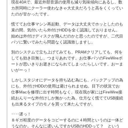
現在40Aで、最近外部音源の使用も減り気味傾向にあるし、数
カ所同時にクーラー使わなきゃ大丈夫だろうと高をくくってい
たのが甘かったです。
慌ててお仕事マシン再起動、データは大丈夫でホッとしたのも
束の間、気付いたら外付けHDDを全く認識しておりません。
始めは外付けディスクが飛んだのかと思ったのですが、二代目
パソに繋いでみたら問題なく認識致しますし。
別のシステムで立ち上げてみても、PRAMクリアしても、何を
しても効き目無し。つまりあれです。お仕事パソのFireWireポ
ートが思いきりお逝きになられてしまったらしいです。おーま
いがーっ！
しかしスタジオにデータを持ち込む為にも、バックアップの為
にも、外付けHDDの使用は避けられませぬ。目下の状況でお
仕事Macを修理に出す時間もなく、現在我が家にはFireWire接
続おんりーな外付けしか無かった為、仕方なく慌ててUSB接続
も出来るタイプのモノを買って来たんですが。
‥‥遅っ！
８ギガ程度のデータをコピーするのに４時間というのは一体ど
うなのか。そんなに遅いんですかUSBのHDDって？ という