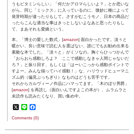
うもビタミンらしい」「何だかアロマらしいよ？」とか思いな
がら。同じ「ミックス」に入っているのに、微妙に種によって
発芽時期が違ったりもして。さすがむこうモノ、日本の商品だ
ったらこんな適当な事はきっとしないよなあと思ったりもし
て、まあそれも愛嬌という。
本。「博士の愛した数式」[
amazon
] 面白かったです。淡々と
暖かい、良い意味で読む人を選ばない、誰にでもお勧め出来る
素敵な本でした。「淡々と」がミソなの。胸ぐらひっつかんで
「おらおら感動しろよ？ ここで感動しなきゃ人間じゃないだ
ろ？」と振り回す、もしくは「はーいこっから感動ポイントで
すよー。みんな揃ってハイ感動！」な、ハリウッドヒューマニ
ズム的（偏見ぶっちぎり）なものはどうも苦手です。
それからカルヴィーノ作品にハマってます。「木のぼり男爵」
[
amazon
] を再読し（面白いんですよこの本が）、ムラムラと
未読作も読みたくなり、買い集め中。
X
Line
Facebook
Comments (0)