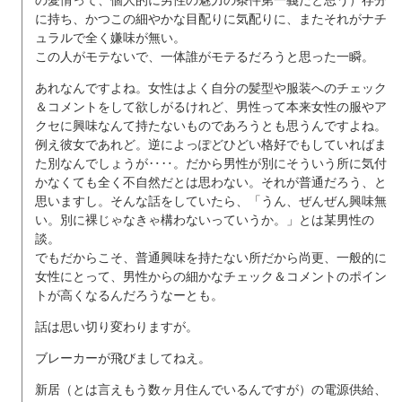
の愛情って、個人的に男性の魅力の条件第一義だと思う）存分
に持ち、かつこの細やかな目配りに気配りに、またそれがナチ
ュラルで全く嫌味が無い。
この人がモテないで、一体誰がモテるだろうと思った一瞬。
あれなんですよね。女性はよく自分の髪型や服装へのチェック
＆コメントをして欲しがるけれど、男性って本来女性の服やア
クセに興味なんて持たないものであろうとも思うんですよね。
例え彼女であれど。逆によっぽどひどい格好でもしていればま
た別なんでしょうが‥‥。だから男性が別にそういう所に気付
かなくても全く不自然だとは思わない。それが普通だろう、と
思いますし。そんな話をしていたら、「うん、ぜんぜん興味無
い。別に裸じゃなきゃ構わないっていうか。」とは某男性の
談。
でもだからこそ、普通興味を持たない所だから尚更、一般的に
女性にとって、男性からの細かなチェック＆コメントのポイン
トが高くなるんだろうなーとも。
話は思い切り変わりますが。
ブレーカーが飛びましてねえ。
新居（とは言えもう数ヶ月住んでいるんですが）の電源供給、