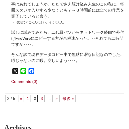
事はあれでしょうか。ただでさえ駆け込み人生のこの私に、毎
回スタジオ入りする少なくとも７～８時間前には全ての作業を
完了していろと言う。
‥‥無理ですごめんなさい。うえええん。
試しに試みてみたら、二代目パソからネットワーク経由で外付
けFireWireにコピーする方が余程速かった。‥それでも二時間
ですか‥‥。
そんな訳で現在データコピー中で無駄に暇な日記なのでした。
暇じゃないのに暇。空しいよう‥‥。
X
Line
Facebook
Comments (0)
2 / 5
«
1
2
3
...
»
最後 »
Archives