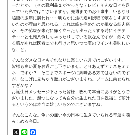
ーだとか、（その戦利品１がおっきなテレビ）そんな日々を送
っていた私ではございますが。先週までのお仕事中、いきなり
脇腹の激痛に襲われ‥‥明らかに煙の過剰摂取で咳をしすぎて
いたのが理由と思われる、これは筋を痛めたのか単なる筋肉痛
か、その脇腹が未だに痛く立ったり座ったりする時にイテテ
テ‥‥と七転八倒しちゃったりしている訳なんですが、飲んで
る暇があれば医者にでも行けと思いつつ夏のワインも美味しい
な、と。
そんなダメな日々もそれなりに楽しい八月ではございます。
皆様も良い夏をお過ごし下さいませ。とりあえずアテネをミテ
ネ、ですか？ そこまでスポーツに興味ある方ではないのです
が、なにげに見ちゃう魔力がございますね。ブームに乗せられ
すぎかな？
お誕生日メッセージ下さった皆様、改めて本当にありがとうご
ざいました。幾つになっても自分の生まれた日を祝福して頂け
るというのは本当に嬉しいものでございますね。
そんなこんな。争いの無い今の日本に生きていられる幸運を噛
みしめる今日。
X
Line
Facebook