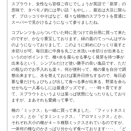
スプラウト、女性なら皆様ご存じでしょうが英語で「新芽」の
意味で、タベモノ的には早い話「もやし」。最近は大豆に限ら
ず、ブロッコリやそばなど、様々な植物のスプラウトを普通に
スーパーで見かけるようになって参りましたね。
コブレンツをぶらついていた時に見つけて自分用に買って来た
のですが、かなり重宝しております。緑の蓋のてっぺんはザル
のようになっておりまして、このように斜めにひっくり返すと
水切りが可。毎日楽に中身を丸ごと水洗い+水切りが出来ると
いうのがポイントで、種+水を腐らせる事なく発芽を待つ事が
出来るという、シンプルだけど使い勝手の良い逸品です。ただ
の瓶なのでお手入れも楽々。何が便利って、種の量を自分で調
整出来ますし、水を替えておけば案外日持ちするので、毎日必
要な量だけちょびちょび出して食べる事が出来る、野菜を余ら
せがちな一人暮らしには最適グッズです。‥‥時々育てすぎ
て、スプラウトというよりは葉っぱ状態になったりもしており
ますが、まあそれも愛嬌って事で。
種の「ミックス」も一緒に買って来ました。「フィットネスミ
ックス」とか「ビタミンミックス」「アロマミックス」とか、
それぞれ大小の種が４～５種類ミックスされているのですが、
一体何の種なのかさっぱり分からず食べております‥‥。「ど