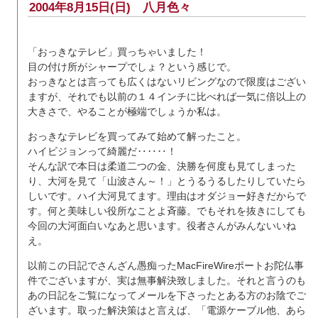
2004年8月15日(日)
八月色々
「おっきなテレビ」買っちゃいました！
目の付け所がシャープでしょ？という感じで。
おっきなとは言っても広くはないリビングなので限度はござい
ますが、それでも以前の１４インチに比べれば一気に倍以上の
大きさで、やることが極端でしょうか私は。
おっきなテレビを買ってみて始めて解ったこと。
ハイビジョンって綺麗だ‥‥‥！
そんな訳で本日は柔道二つの金、決勝を何度も見てしまった
り、大河を見て「山波さん～！」とうるうるしたりしていたら
しいです。ハイ大河見てます。理由はオダジョー好きだからで
す。何と美味しい役所なことよ斉藤。でもそれを抜きにしても
今回の大河面白いなあと思います。役者さんがみんないいね
え。
以前この日記でさんざん愚痴ったMacFireWireポートお陀仏事
件でございますが、実は無事解決致しました。それと言うのも
あの日記をご覧になってメールを下さったとある方のお陰でご
ざいます。取った解決策はと言えば、「電源ケーブル他、あら