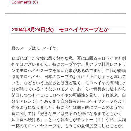
Comments (0)
2004年8月24日(火)
モロヘイヤスープとか
夏のスープはモロヘイヤ。
ねばねばした食物は悉く好きな私。夏に出回るモロヘイヤも例
外ではございません。特にスープです。昔アラブ料理レストラ
ンでモロヘイヤスープを頂いた事があるのですが、これが徹頭
徹尾モロヘイヤ、日本のスープのように「上にちょっと浮いて
いる」などという上品さとはほど遠く、モロヘイヤの隙間に水
分が漂っているようなシロモノで、あまりの青臭さに途中から
閉口しつつもそこにモロヘイヤの可能性を見た。それ以来、自
分でアレンジしたあくまで自分好みのモロヘイヤスープをよく
作るようになりました。特に今年は個人的にブームのようで、
食に関しては「好きなモノは見るのも嫌になるまでともかく
延々食べ続ける」、という執着心がモットー（？）な私、大鍋
一杯のモロヘイヤスープを、もうこの夏何度空にしたことか。