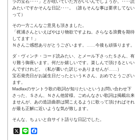
ラの宝石‥‥」とか呟いていた方がいいんでしょうか。‥‥読
みたいですかそんな日記‥‥。（誰もそんな事は要求してない
って）
その一方こんなご意見も頂きました。
「梶浦さんといえばやはり物欲ですよね。さらなる浪費を期待
してます！」
Ｎさんご感想ありがとうございます。……今後も頑張ります。
ダ・ヴィンチ・コード読みたい、とメール下さったＳさん、有
り難う御座います。何だか嬉しいです。楽しんで頂けるといい
んですけれど。（私が書いた訳じゃありませんが……）
宝石発売日がお誕生日だったというＫさん、おめでとうござい
ます。
Madlaxのサントラ歌の歌詞が知りたいというお問い合わせ下
さった、Ｓさん、Ｎさん他皆様。ごめんなさい歌詞は掲載出来
ませんが、あの造語曲群は聞こえるように歌って頂ければそれ
が最も正解に近いような気が致します。
そんな、ちょいと自サイト語りな日記でした。
X
Line
Facebook