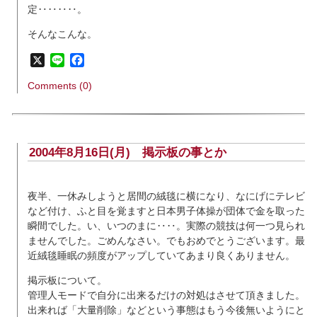
定‥‥‥‥。
そんなこんな。
X
Line
Facebook
Comments (0)
2004年8月16日(月)
掲示板の事とか
夜半、一休みしようと居間の絨毯に横になり、なにげにテレビ
など付け、ふと目を覚ますと日本男子体操が団体で金を取った
瞬間でした。い、いつのまに‥‥。実際の競技は何一つ見られ
ませんでした。ごめんなさい。でもおめでとうございます。最
近絨毯睡眠の頻度がアップしていてあまり良くありません。
掲示板について。
管理人モードで自分に出来るだけの対処はさせて頂きました。
出来れば「大量削除」などという事態はもう今後無いようにと