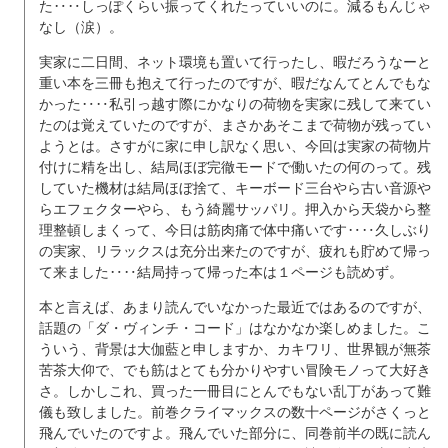
た‥‥しっぽくらい振ってくれたっていいのに。減るもんじゃ
なし（涙）。
実家に二日間、ネット環境も置いて行ったし、暇だろうなーと
重い本を三冊も抱えて行ったのですが、暇だなんてとんでもな
かった‥‥私引っ越す際にかなりの荷物を実家に残して来てい
たのは覚えていたのですが、まさかあそこまで荷物が残ってい
ようとは。さすがに家に申し訳なく思い、今回は実家の荷物片
付けに精を出し、結局ほぼ完徹モードで働いたの何のって。残
していた機材は結局ほぼ捨て、キーボード三台やら古い音源や
らエフェクターやら、もう綺麗サッパリ。押入から天袋から整
理整頓しまくって、今日は筋肉痛で体中痛いです‥‥久しぶり
の実家、リラックスは充分出来たのですが、疲れも貯めて帰っ
て来ました‥‥結局持って帰った本は１ページも読めず。
本と言えば、あまり読んでいなかった最近ではあるのですが、
話題の「ダ・ヴィンチ・コード」はなかなか楽しめました。こ
ういう、背景は大伽藍と申しますか、カキワリ、世界観が無茶
苦茶大仰で、でも筋はとても分かりやすい冒険モノって大好き
さ。しかしこれ、買った一冊目にとんでもない乱丁があって難
儀も致しました。前巻クライマックスの数十ページがさくっと
飛んでいたのですよ。飛んでいた部分に、同巻前半の既に読ん