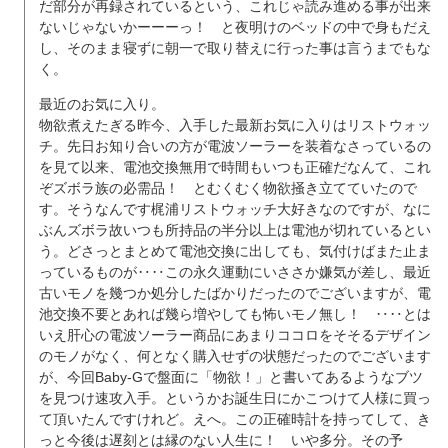
だ部分が再録されているという、これじゃ読み進める事が出来
ないじゃないかーーーっ！ と夜明けのベッドの中で身もだえ
し、そのまま寝ずに朝一で取り替えに行った事は言うまでもな
く。
最近のお気に入り。
物欲煮えたぎる昨今、入手した最新お気に入りはリストウォッ
チ。先日お知り合いの方が電波ソーラーを装着なさっているの
を見て以来、電池交換無用で時間もいつも正確だなんて、これ
ぞズボラ族の必需品！ とむくむく物欲掻き立てていたので
す。そうなんです梶浦リストウォッチ大好きなのですが、なに
ぶんズボラ故いつも所持品の半分以上は電池が切れているとい
う。どさっとまとめて電池交換に出しても、気付けばまた止ま
っているものが‥‥この永久運動にいささか嫌気が差し、最近
古いモノを幾つか処分したばかりだったのでございますが、電
池交換不要とあれば幾ら増やしても怖いモノ無し！ ‥‥とは
いえ肝心の電波ソーラー商品にあまりココロをそそるデザイン
のモノがなく、何となく購入せずの状態だったのでございます
が、今回Baby-Gで盤面に「物欲！」と書いてあるようなブツ
を見つけ速攻入手。というかお誕生日にかこつけて人様に買っ
て頂いたんですけれど。えへ。この正確時計を持ってして、き
っと今後は遅刻とは縁のない人生に！ いや多分。その予