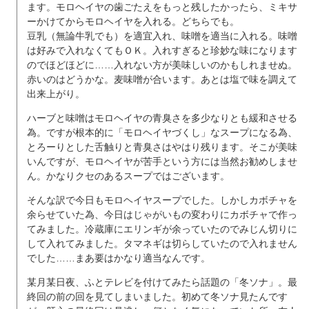
ます。モロヘイヤの歯ごたえをもっと残したかったら、ミキサ
ーかけてからモロヘイヤを入れる。どちらでも。
豆乳（無論牛乳でも）を適宜入れ、味噌を適当に入れる。味噌
は好みで入れなくてもＯＫ。入れすぎると珍妙な味になります
のでほどほどに……入れない方が美味しいのかもしれませぬ。
赤いのはどうかな。麦味噌が合います。あとは塩で味を調えて
出来上がり。
ハーブと味噌はモロヘイヤの青臭さを多少なりとも緩和させる
為。ですが根本的に「モロヘイヤづくし」なスープになる為、
とろーりとした舌触りと青臭さはやはり残ります。そこが美味
いんですが、モロヘイヤが苦手という方には当然お勧めしませ
ん。かなりクセのあるスープではございます。
そんな訳で今日もモロヘイヤスープでした。しかしカボチャを
余らせていた為、今日はじゃがいもの変わりにカボチャで作っ
てみました。冷蔵庫にエリンギが余っていたのでみじん切りに
して入れてみました。タマネギは切らしていたので入れません
でした……まあ要はかなり適当なんです。
某月某日夜、ふとテレビを付けてみたら話題の「冬ソナ」。最
終回の前の回を見てしまいました。初めて冬ソナ見たんです