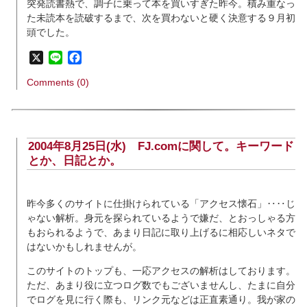
突発読書熱で、調子に乗って本を買いすぎた昨今。積み重なっ
た未読本を読破するまで、次を買わないと硬く決意する９月初
頭でした。
X
Line
Facebook
Comments (0)
2004年8月25日(水)
FJ.comに関して。キーワード
とか、日記とか。
昨今多くのサイトに仕掛けられている「アクセス懐石」‥‥じ
ゃない解析。身元を探られているようで嫌だ、とおっしゃる方
もおられるようで、あまり日記に取り上げるに相応しいネタで
はないかもしれませんが。
このサイトのトップも、一応アクセスの解析はしております。
ただ、あまり役に立つログ数でもございませんし、たまに自分
でログを見に行く際も、リンク元などは正直素通り。我が家の