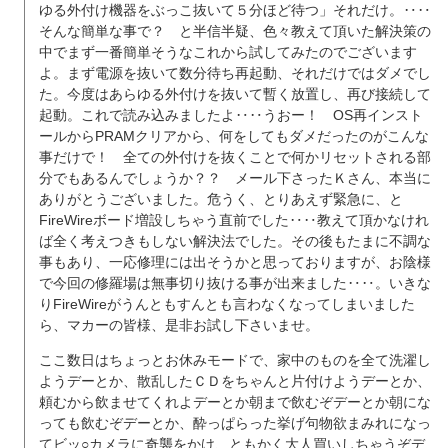
ゆる外付け機器をぶっこ抜いて５分ほど待つ」それだけ。‥‥
そんな簡単な事で？ と半信半疑、色々教えて頂いた解決策の
中でまず一番簡単そうなこれから試してみたのでございます
よ。まず電源を抜いて数分待ち再起動、それだけではダメでし
た。今度はあらゆる外付けを抜いて暫く放置し、再び接続して
起動。これで読み込みましたよ‥‥うおー！ OS再インスト
ールからPRAMクリアから、何をしてもダメだったのがこんな
事だけで！ 全ての外付けを抜くことで何かリセットされる部
分でもあるんでしょうか？？ メール下さったＫさん、本当に
ありがとうございました。危うく、とりあえず緊急に、と
FireWireボード増設しちゃう直前でした‥‥教えて頂かなけれ
ば全く考えつきもしない解決法でした。その後もたまに不調な
事もあり、一応修理には出そうかと思っておりますが、お陰様
で今回の修羅場は無事切り抜ける事が出来ました‥‥。いきな
りFireWireがうんともすんとも言わなくなってしまいました
ら、マカーの皆様、是非お試し下さいませ。
ここ数日はちょっとお休みモードで、家中のものを全て洗濯し
ようデーとか、散乱したＣＤをちゃんと片付けようデーとか、
頼むから飲ませてくれよデーとか朝まで飲むぞデーとか朝にな
っても飲むぞデーとか、酔っぱらった挙げ句物欲まみれになっ
てビッ○カメラに奇襲をかけ、ともかく大人買いしちゃうぞデ