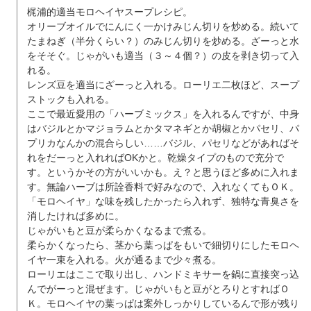
梶浦的適当モロヘイヤスープレシピ。
オリーブオイルでにんにく一かけみじん切りを炒める。続いて
たまねぎ（半分くらい？）のみじん切りを炒める。ざーっと水
をそそぐ。じゃがいも適当（３～４個？）の皮を剥き切って入
れる。
レンズ豆を適当にざーっと入れる。ローリエ二枚ほど、スープ
ストックも入れる。
ここで最近愛用の「ハーブミックス」を入れるんですが、中身
はバジルとかマジョラムとかタマネギとか胡椒とかパセリ、パ
プリカなんかの混合らしい……バジル、パセリなどがあればそ
れをだーっと入れればOKかと。乾燥タイプのもので充分で
す。というかその方がいいかも。え？と思うほど多めに入れま
す。無論ハーブは所詮香料で好みなので、入れなくてもＯＫ。
「モロヘイヤ」な味を残したかったら入れず、独特な青臭さを
消したければ多めに。
じゃがいもと豆が柔らかくなるまで煮る。
柔らかくなったら、茎から葉っぱをもいで細切りにしたモロヘ
イヤ一束を入れる。火が通るまで少々煮る。
ローリエはここで取り出し、ハンドミキサーを鍋に直接突っ込
んでがーっと混ぜます。じゃがいもと豆がとろりとすればＯ
Ｋ。モロヘイヤの葉っぱは案外しっかりしているんで形が残り