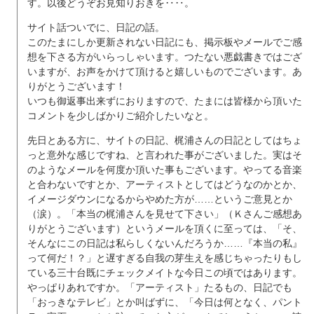
す。以後どうぞお見知りおきを‥‥。
サイト話ついでに、日記の話。
このたまにしか更新されない日記にも、掲示板やメールでご感
想を下さる方がいらっしゃいます。つたない悪戯書きではござ
いますが、お声をかけて頂けると嬉しいものでございます。あ
りがとうございます！
いつも御返事出来ずにおりますので、たまには皆様から頂いた
コメントを少しばかりご紹介したいなと。
先日とある方に、サイトの日記、梶浦さんの日記としてはちょ
っと意外な感じですね、と言われた事がございました。実はそ
のようなメールを何度か頂いた事もございます。やってる音楽
と合わないですとか、アーティストとしてはどうなのかとか、
イメージダウンになるからやめた方が……というご意見とか
（涙）。「本当の梶浦さんを見せて下さい」（Ｋさんご感想あ
りがとうございます）というメールを頂くに至っては、「そ、
そんなにこの日記は私らしくないんだろうか……『本当の私』
って何だ！？」と遅すぎる自我の芽生えを感じちゃったりもし
ている三十台既にチェックメイトな今日この頃ではあります。
やっぱりあれですか。「アーティスト」たるもの、日記でも
「おっきなテレビ」とか叫ばずに、「今日は何となく、パント