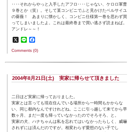
‥‥それからやっと入手したアフロ‥‥じゃない、ケロロ軍曹
９巻とか（笑）。そして某コンビニでふと見かけたベルサイユ
の薔薇！ あまりに懐かしく、コンビニ仕様第一巻を思わず買
ってしまいましたよ。これは最終巻まで買い逃さず読まねば。
アンドレ～～！
X
Line
Facebook
Comments (0)
2004年8月21日(土)
実家に帰らせて頂きました
二日ほど実家に帰っておりました。
実家とは言っても現在住んでいる場所から一時間もかからな
い、同じ都内なんですけれどね。ここに引っ越して来てから早
数ヶ月、まだ一度も帰っていなかったのでそろそろ、と。
実家の犬、ハナちゃんは私を忘れてはいなかったらしく、威嚇
されずには済んだのですが。相変わらず愛想のない子でし