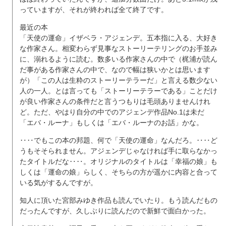
っていますが、それが終われば全て終了です。
最近の本
「天使の運命」イザベラ・アジェンデ。五本指に入る、大好き
な作家さん。相変わらず見事なストーリーテリングのお手並み
に、溺れるように読む。数多いる作家さんの中で（梶浦が読ん
だ事がある作家さんの中で、なので幅は狭いかとは思います
が）「この人は生粋のストーリーテラーだ」と言える数少ない
人の一人。とは言っても「ストーリーテラーである」ことだけ
が良い作家さんの条件だと言うつもりは毛頭ありませんけれ
ど。ただ、やはり自分の中でのアジェンデ作品No.1は未だ
「エバ・ルーナ」もしくは「エバ・ルーナのお話」かな。
‥‥でもこの本の邦題、何で「天使の運命」なんだろ。‥‥ど
うもそそられません。アジェンデじゃなければ手に取らなかっ
たタイトルだな‥‥。オリジナルのタイトルは「幸福の娘」も
しくは「運命の娘」らしく、そちらの方が遥かに内容と合って
いる気がするんですが。
知人に頂いた宮部みゆき作品も読んでいたり。もう読んだもの
だったんですが、久しぶりに読んだので新鮮で面白かった。