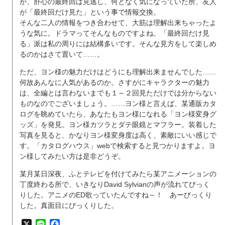
が、肝心の最終回は見逃し、何となく気になっていた所、友人
が「最終回だけ見た」という事で情報交換。
そんな二人の情報をつき合わせて、大筋は理解出来ちゃったよ
うな気に。ドラマってそんなものですよね。「最終回だけ見
る」派は私の周りには結構多いです。そんな見方をして楽しめ
るのかはさて置いて……。
ただ、ヨン様の魅力だけはどうにも理解出来ませんでした……
何故あんなに人気があるのか。さすがにキャラクターの魅力
は、全編とは言わないまでも１～２回見ただけでは分からない
ものなのでございましょう。……ヨン様と言えば、某通販カタ
ログを眺めていたら、あなたもヨン様になれる「ヨン様変身グ
ッズ」を発見。ヨン様カツラとダテ眼鏡とマフラー。装着した
写真を見ると、かなりヨン様変身度は高く、素敵にいい感じで
す。「カタログハウス」webで検索すると見つかりますよ。ヨ
ン様してみたい方は是非どうぞ。
某月某日深夜、ふとテレビを付けてみたら某アニメーションの
丁度終わる所で、いきなりDavid Sylvianの声が流れてびっく
りした。アニメのED歌っていたんですね～！ あーびっくり
した。真面目にびっくりした。
X
Line
Facebook