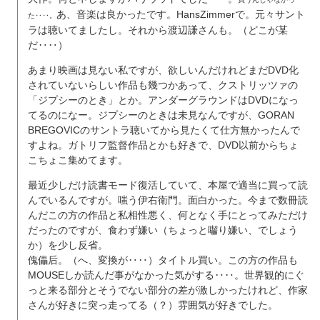
あ、音楽は良かったです。HansZimmerで。元々サント
た‥‥。
ラは聴いてましたし。それから渡辺謙さんも。（どこが某
だ‥‥）
あまり映画は見ない私ですが、欲しいんだけれどまだDVD化
されていないらしい作品も幾つかあって、クストリッツァの
「ジプシーのとき」とか。アンダーグラウンドはDVDになっ
てるのになー。ジプシーのときは未見なんですが、GORAN
BREGOVICのサントラ聴いてから見たくて仕方無かったんで
すよね。ガトリフ監督作品とかも好きで、DVD以前からちょ
こちょこ集めてます。
最近少しだけ読書モード復活していて、本屋で適当に買って読
んでいるんですが。嗤う伊右衛門。面白かった。今まで数冊読
んだこの方の作品と私相性悪く、何となく手にとってみただけ
だったのですが、食わず嫌い（ちょっと囓り嫌い、でしょう
か）を少し反省。
傀儡后。（へ、変換が‥‥）タイトル買い。この方の作品も
MOUSEしか読んだ事がなかった気がする‥‥。世界観的にぐ
っと来る部分とそうでない部分の差が激しかったけれど、作家
さんが好きに突っ走ってる（？）雰囲気が好きでした。