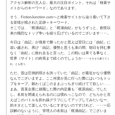
アクセス解析の主人公。最大の注目ポイント。それは「検索サ
イトからのキーワード」なのであります。
そう、FictionJunction.comへと検索サイトから辿り着いて下さ
る皆様が残された足跡＝キーワード。
そこでは、「梶浦由記」と「梶浦由紀」がもうずっと、創世以
来の熾烈なトップ争いを繰り広げているのでございます‥‥。
今日は「由記」が僅差で勝ったかと思えば翌日には「由紀」に
追い越され、再び「由記」優勢と思うも束の間、朝日を拝む事
なく「由紀」に敗れ去ると言った、この戦いは果てる事なく、
世界（サイト）の終焉まで続くのでしょうか‥‥
そろそろ果ててく
れ、とも思う。
ただ、昔は圧倒的弱さを誇っていた「由記」が最近かなり優勢
なんでございますよ。ここ何度か見に行った際にはいつもトッ
プをキープ。願わくばこのままぶっちぎり続けてて欲しい……
まあ、昔某企業に就職した際の内定書も「梶原由紀」でした
し。名前を間違えられるのには慣れっこなので、どちらかと言
えばこのバトルを折れ線グラフにしてアップしてみたいなー、
的ネタとして楽しんでいるにすぎないのですけれど。‥‥一応
誤解のないように、管理人の名前は「梶浦由記」でございま