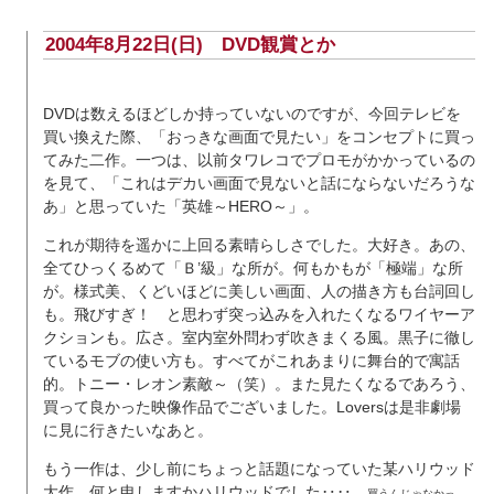
2004年8月22日(日)
DVD観賞とか
DVDは数えるほどしか持っていないのですが、今回テレビを
買い換えた際、「おっきな画面で見たい」をコンセプトに買っ
てみた二作。一つは、以前タワレコでプロモがかかっているの
を見て、「これはデカい画面で見ないと話にならないだろうな
あ」と思っていた「英雄～HERO～」。
これが期待を遥かに上回る素晴らしさでした。大好き。あの、
全てひっくるめて「Ｂ’級」な所が。何もかもが「極端」な所
が。様式美、くどいほどに美しい画面、人の描き方も台詞回し
も。飛びすぎ！ と思わず突っ込みを入れたくなるワイヤーア
クションも。広さ。室内室外問わず吹きまくる風。黒子に徹し
ているモブの使い方も。すべてがこれあまりに舞台的で寓話
的。トニー・レオン素敵～（笑）。また見たくなるであろう、
買って良かった映像作品でございました。Loversは是非劇場
に見に行きたいなあと。
もう一作は、少し前にちょっと話題になっていた某ハリウッド
大作。何と申しますかハリウッドでした‥‥。
買うんじゃなかっ