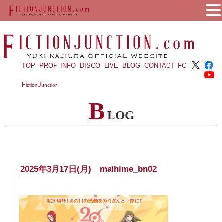
TOP
PROF
INFO
DISCO
LIVE
BLOG
CONTACT
FC
F
J
iction
unction
B
LOG
2025年3月17日(月) maihime_bn02