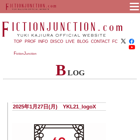
TOP
PROF
INFO
DISCO
LIVE
BLOG
CONTACT
FC
F
J
iction
unction
B
LOG
2025年1月27日(月) YKL21_logoX