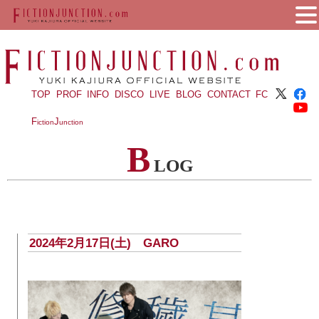
TOP
PROF
INFO
DISCO
LIVE
BLOG
CONTACT
FC
F
J
iction
unction
B
LOG
2024年2月17日(土) GARO