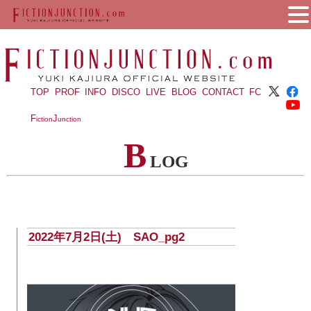
TOP
PROF
INFO
DISCO
LIVE
BLOG
CONTACT
FC
F
J
iction
unction
B
LOG
2022年7月2日(土) SAO_pg2