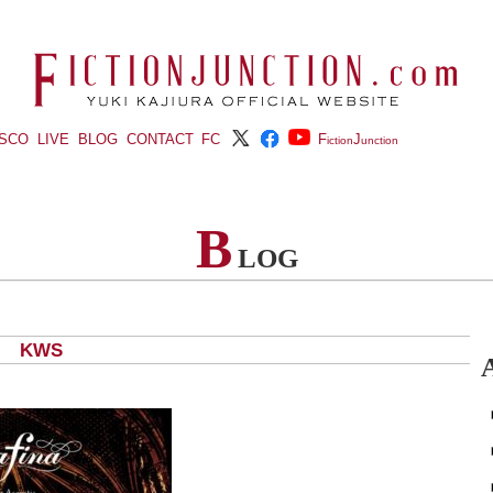
ISCO
LIVE
BLOG
CONTACT
FC
F
J
iction
unction
B
LOG
) KWS