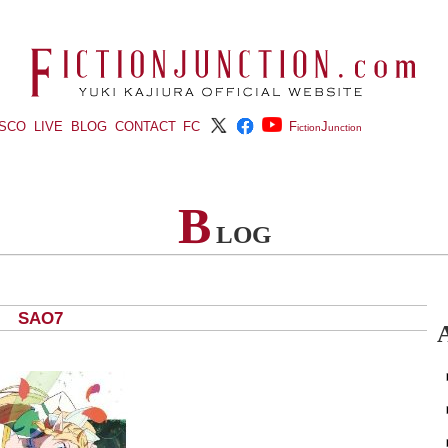
ISCO
LIVE
BLOG
CONTACT
FC
F
J
iction
unction
B
LOG
) SAO7