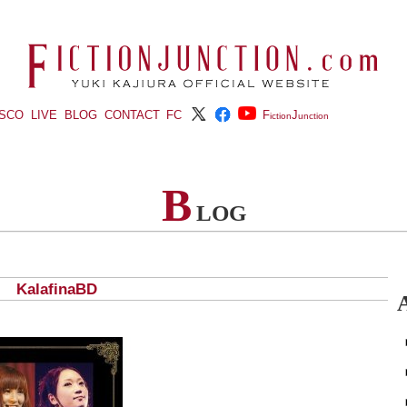
ISCO
LIVE
BLOG
CONTACT
FC
F
J
iction
unction
B
LOG
 KalafinaBD