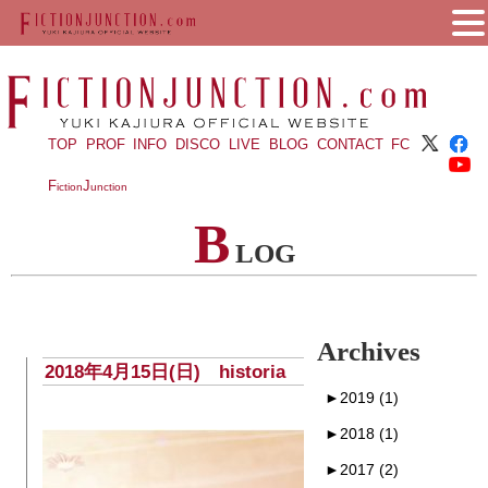
TOP
PROF
INFO
DISCO
LIVE
BLOG
CONTACT
FC
F
J
iction
unction
B
LOG
Archives
2018年4月15日(日) historia
►
2019 (1)
►
2018 (1)
►
2017 (2)