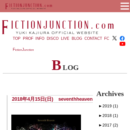
TOP
PROF
INFO
DISCO
LIVE
BLOG
CONTACT
FC
F
J
iction
unction
B
LOG
Archives
2018年4月15日(日) seventhheaven
►
2019 (1)
►
2018 (1)
►
2017 (2)