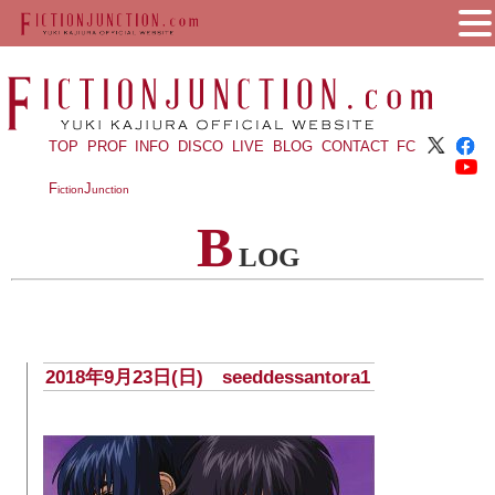
TOP
PROF
INFO
DISCO
LIVE
BLOG
CONTACT
FC
F
J
iction
unction
B
LOG
2018年9月23日(日) seeddessantora1