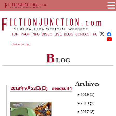
TOP
PROF
INFO
DISCO
LIVE
BLOG
CONTACT
FC
F
J
iction
unction
B
LOG
Archives
2018年9月23日(日) seedsuit4
►
2019 (1)
►
2018 (1)
►
2017 (2)