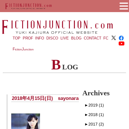
TOP
PROF
INFO
DISCO
LIVE
BLOG
CONTACT
FC
F
J
iction
unction
B
LOG
Archives
2018年4月15日(日) sayonara
►
2019 (1)
►
2018 (1)
►
2017 (2)