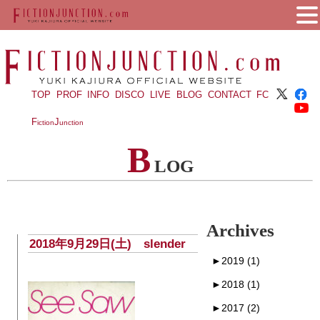
TOP
PROF
INFO
DISCO
LIVE
BLOG
CONTACT
FC
F
J
iction
unction
B
LOG
Archives
2018年9月29日(土) slender
►
2019 (1)
►
2018 (1)
►
2017 (2)