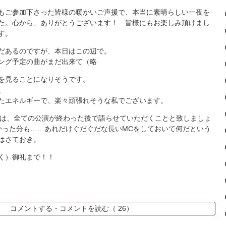
もご参加下さった皆様の暖かいご声援で、本当に素晴らしい一夜を
た。心から、ありがとうございます！ 皆様にもお楽しみ頂けまし
す。
だあるのですが、本日はこの辺で。
ング予定の曲がまだ出来て（略
を見ることになりそうです。
。
たエネルギーで、楽々頑張れそうな私でございます。
tの色々は、全ての公演が終わった後で語らせていただくことと致しましょ
かった分も……あれだけぐだぐだな長いMCをしておいて何だという
はさておき。
く）御礼まで！！
k
コメントする・コメントを読む（
26）