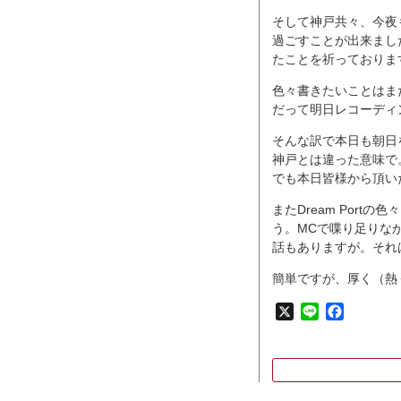
そして神戸共々、今夜
過ごすことが出来まし
たことを祈っておりま
色々書きたいことはま
だって明日レコーディ
そんな訳で本日も朝日
神戸とは違った意味で
でも本日皆様から頂い
またDream Por
う。MCで喋り足りな
話もありますが。それ
簡単ですが、厚く（熱
X
Line
Faceboo