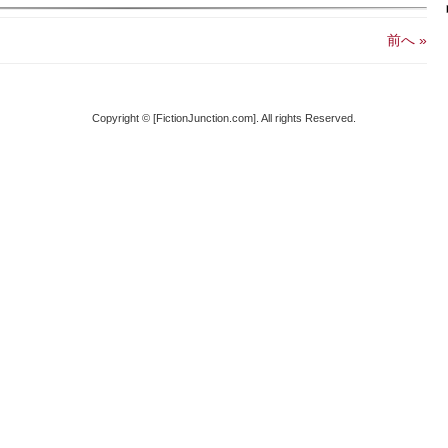
前へ »
Copyright © [FictionJunction.com]. All rights Reserved.