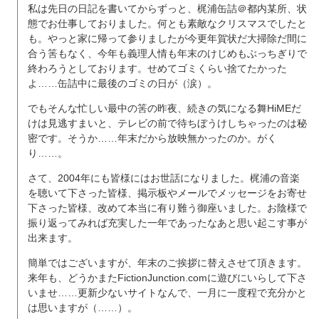
私は先日の日記を書いてからずっと、梶浦缶詰＠都内某所、状
態でお仕事しておりました。何とも素敵なクリスマスでしたと
も。やっと家に帰って参りましたが今更年賀状だ大掃除だ間に
合う筈もなく、今年も義理人情も年末のけじめもぶっちぎりで
終わろうとしております。せめてゴミくらい捨てたかった
よ……缶詰中に最後のゴミの日が（涙）。
でもそんな忙しい最中の筈の昨夜、続きの気になる舞HiMEだ
けは見逃すまいと、テレビの前で待ちぼうけしちゃったのは秘
密です。そうか……年末だから放映無かったのか。がく
り……。
さて、2004年にも皆様にはお世話になりました。梶浦の音楽
を聴いて下さった皆様、掲示板やメールでメッセージをお寄せ
下さった皆様、改めて本当に有り難う御座いました。お陰様で
振り返ってみれば充実した一年であったなあと思い起こす事が
出来ます。
簡単ではございますが、年末のご挨拶に替えさせて頂きます。
来年も、どうかまたFictionJunction.comに遊びにいらして下さ
いませ……更新少ないサイトなんで、一月に一度程で充分かと
は思いますが（……）。