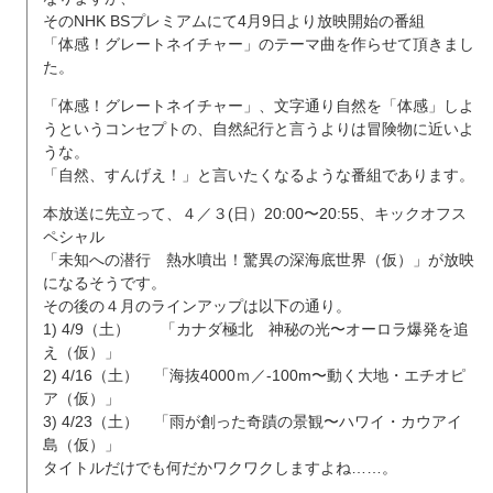
そのNHK BSプレミアムにて4月9日より放映開始の番組
「体感！グレートネイチャー」のテーマ曲を作らせて頂きまし
た。
「体感！グレートネイチャー」、文字通り自然を「体感」しよ
うというコンセプトの、自然紀行と言うよりは冒険物に近いよ
うな。
「自然、すんげえ！」と言いたくなるような番組であります。
本放送に先立って、４／３(日）20:00〜20:55、キックオフス
ペシャル
「未知への潜行 熱水噴出！驚異の深海底世界（仮）」が放映
になるそうです。
その後の４月のラインアップは以下の通り。
1) 4/9（土） 「カナダ極北 神秘の光〜オーロラ爆発を追
え（仮）」
2) 4/16（土） 「海抜4000ｍ／-100m〜動く大地・エチオピ
ア（仮）」
3) 4/23（土） 「雨が創った奇蹟の景観〜ハワイ・カウアイ
島（仮）」
タイトルだけでも何だかワクワクしますよね……。