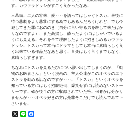
す。カヴァラドッシがすごく良かったなあ。
三幕頭。二人の将来、愛‥‥を語ってはしゃぐトスカ。最後に
待つ悲劇をより悲壮にする為でもあるんだろうけれど、でも今
犯してきた罪におののき（自分に言い寄る男を殺して来たばか
りなのですよ）、また高揚し、酔ったようにはしゃいでいるよ
うにも見える。それを全て理解したように抱きしめるカヴァラ
ドッシ。トスカって本当にドラマとしても本当に素晴らしく良
く出来ている作品だなあと思う。音楽はもう言うまでもなく、
素晴らしすぎます。
ちなみにトスカを見るたびについ思い出してしまうのが、「動
物のお医者さん」という漫画の、主人公達がこのオペラのエキ
ストラを勤める話なのですが‥‥。「トスカ」というオペラを
知っている方にはもう抱腹絶倒、爆笑せずには読めないストー
リーです。確か後半の方に収録されていた筈。何巻かは分かり
ませんが‥‥オペラ好きの方は是非そこだけでも読んでみて下
さいませ。
X
Line
Facebook