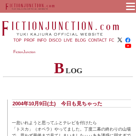
TOP
PROF
INFO
DISCO
LIVE
BLOG
CONTACT
FC
F
J
iction
unction
B
LOG
2004年10月9日(土) 今日も見ちゃった
一息いれようと思ってふとテレビを付けたら
「トスカ」（オペラ）やってました。丁度二幕の終わりの山場
で、思わず最後まで見てしまいました‥‥ああ誘惑に弱すぎで