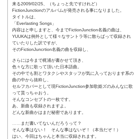
来る2009/02/25、（ちょっと先ですけれど）
FictionJunctionのアルバムが発売される事になりました。
タイトルは、
「Everlasting Songs」
内容はと申しますと、今までFictionJunction名義の曲は、
YUUKAは例外として様々なサントラ等に散らばって収録され
ていたりした訳ですが、
そのFictionJuncrtion名義の曲を収録し、
さらには今まで梶浦が書かせて頂き、
色々な方に歌って頂いた日本語曲。
その中でも割とワタクシやスタッフが気に入っております系の
曲の中から抜粋し、
セルフカバーとして現FictionJunction参加歌姫ズのみんなに歌
って貰っちゃおう。
そんなコンセプトの一枚です。
あ、新曲も収録されますよ。
どんな新曲かはまだ秘密であります。
……まだ書いてないんだろうって？
そんな事はない！ そんな事はないぞ！（本当だぞ！）
はい、今回はちゃんと本当に収録されます。