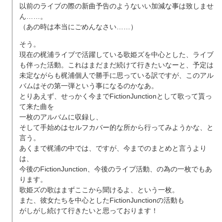
以前のライブの際の新曲予告のようないい加減な事は致しませ
ん……。
（あの時は本当にごめんなさい……）
そう。
現在の梶浦ライブで活躍している歌姫ズを中心とした、ライブ
も伴った活動。これはまだまだ続けて行きたいなーと、予定は
未定ながらも梶浦個人で勝手に思っている訳ですが、このアル
バムはその第一弾という事になるのかなあ。
とりあえず、せっかく今までFictionJunctionとして歌って貰っ
て来た曲を
一枚のアルバムに収録し、
そして手始めはセルフカバー的な所から行ってみようかな、と
言う。
あくまで梶浦の中では、ですが、今までのまとめと言うより
は、
今後のFictionJunction、今後のライブ活動、の為の一枚でもあ
ります。
歌姫ズの歌はまずここから聞けるよ、という一枚。
また、彼女たちを中心としたFictionJunctionの活動も
がしがし続けて行きたいと思っております！