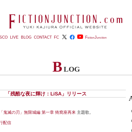
ISCO
LIVE
BLOG
CONTACT
FC
F
J
iction
unction
B
LOG
(金) 「残酷な夜に輝け：LiSA」リリース
「鬼滅の刃」無限城編 第一章 猗窩座再来
主題歌。
行配信