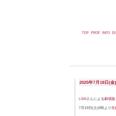
TOP
PROF
INFO
D
2025年7月18日
LiSA
さんによる
劇場版
7月19日(土)0時より
先