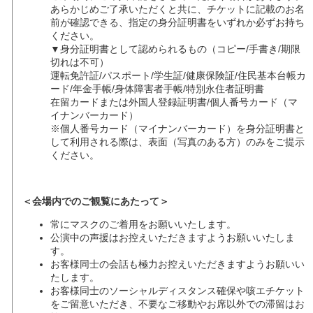
あらかじめご了承いただくと共に、チケットに記載のお名
前が確認できる、指定の身分証明書をいずれか必ずお持ち
ください。
▼身分証明書として認められるもの（コピー/手書き/期限
切れは不可）
運転免許証/パスポート/学生証/健康保険証/住民基本台帳カ
ード/年金手帳/身体障害者手帳/特別永住者証明書
在留カードまたは外国人登録証明書/個人番号カード（マ
イナンバーカード）
※個人番号カード（マイナンバーカード）を身分証明書と
して利用される際は、表面（写真のある方）のみをご提示
ください。
＜会場内でのご観覧にあたって＞
常にマスクのご着用をお願いいたします。
公演中の声援はお控えいただきますようお願いいたしま
す。
お客様同士の会話も極力お控えいただきますようお願いい
たします。
お客様同士のソーシャルディスタンス確保や咳エチケット
をご留意いただき、不要なご移動やお席以外での滞留はお