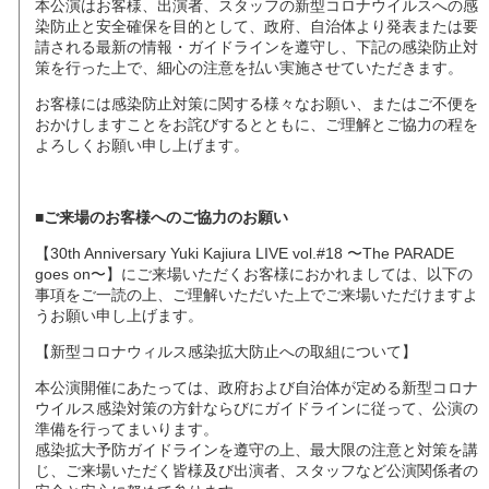
本公演はお客様、出演者、スタッフの新型コロナウイルスへの感
染防止と安全確保を目的として、政府、自治体より発表または要
請される最新の情報・ガイドラインを遵守し、下記の感染防止対
策を行った上で、細心の注意を払い実施させていただきます。
お客様には感染防止対策に関する様々なお願い、またはご不便を
おかけしますことをお詫びするとともに、ご理解とご協力の程を
よろしくお願い申し上げます。
■ご来場のお客様へのご協力のお願い
【30th Anniversary Yuki Kajiura LIVE vol.#18 〜The PARADE
goes on〜】にご来場いただくお客様におかれましては、以下の
事項をご一読の上、ご理解いただいた上でご来場いただけますよ
うお願い申し上げます。
【新型コロナウィルス感染拡大防止への取組について】
本公演開催にあたっては、政府および自治体が定める新型コロナ
ウイルス感染対策の方針ならびにガイドラインに従って、公演の
準備を行ってまいります。
感染拡大予防ガイドラインを遵守の上、最大限の注意と対策を講
じ、ご来場いただく皆様及び出演者、スタッフなど公演関係者の