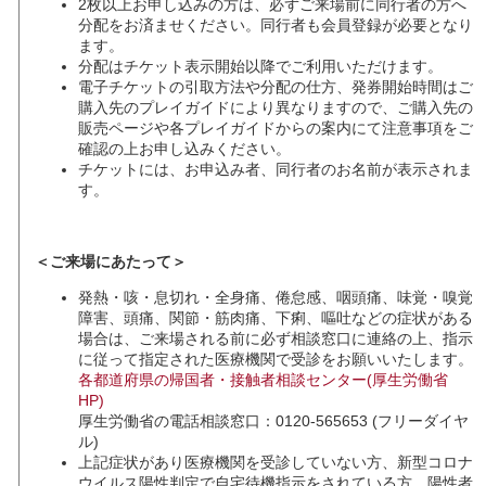
2枚以上お申し込みの⽅は、必ずご来場前に同⾏者の⽅へ
分配をお済ませください。同行者も会員登録が必要となり
ます。
分配はチケット表示開始以降でご利用いただけます。
電子チケットの引取方法や分配の仕方、発券開始時間はご
購入先のプレイガイドにより異なりますので、ご購入先の
販売ページや各プレイガイドからの案内にて注意事項をご
確認の上お申し込みください。
チケットには、お申込み者、同行者のお名前が表示されま
す。
＜ご来場にあたって＞
発熱・咳・息切れ・全身痛、倦怠感、咽頭痛、味覚・嗅覚
障害、頭痛、関節・筋肉痛、下痢、嘔吐などの症状がある
場合は、ご来場される前に必ず相談窓口に連絡の上、指示
に従って指定された医療機関で受診をお願いいたします。
各都道府県の帰国者・接触者相談センター(厚生労働省
HP)
厚生労働省の電話相談窓口：0120-565653 (フリーダイヤ
ル)
上記症状があり医療機関を受診していない方、新型コロナ
ウイルス陽性判定で自宅待機指示をされている方、陽性者