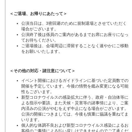
＜ご退場、お帰りにあたって＞
公演当日は、3密回避のために規制退場とさせていただく
場合がございます。
公演終了後は係員のご案内があるまでお席にお座りになっ
てお待ちください。
ご退場後は、会場周辺に滞留することなく速やかにご移動
をお願いいたします。
＜その他の対応・諸注意について＞
イベント開催におけるガイドラインに基づいた定員数での
開催を予定しています。今後の情勢を鑑み変更になる可能
性もございます。
新型コロナウイルスの感染拡大に伴う、政府・自治体等に
よる指示や要請、また天候・災害等の諸事情により、ご案
内済みの公演がやむをえず中止になる場合がございます。
公演の開催につきましては、今後も慎重に協議を重ねてま
いります。
個人的な体調不良および新型コロナウイルス感染によるお
客様のご事情による払い戻しはできませんのでご了承くだ