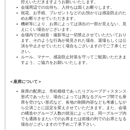
控えいただきますようお願いいたします。
会場周辺での出待ち、入待ちは固くお断りします。
祝花、お手紙、プレゼントなどのお預かりは感染防止のた
めお断りさせていただきます。
機材等により、お席によっては演出の一部が見えない、見
えにくい場合がございます。
会場内での録音・撮影等は一切禁止させていただいており
ます。そのような行為が発見された場合、退場もしくは公
演を中止させていただく場合もございますのでご了承くだ
さい。
ルール、マナー、感染防止対策を守ってご観賞いただきま
すよう、ご協力をお願いいたします。
＜座席について＞
座席の配席は、市松模様であったりグループディスタンス
形式であったり、場合によっては異なるグループ間でも座
席を空けない形式など、各地の制限内容なども考慮しなが
ら公演ごとに設定を変えさせていただきます。また、会場
の構造やグループ人数の状況によっては、同一グループ内
でも通路をまたいでのお席または前後の列でのお席となる
場合がございますので予めご了承下さい。