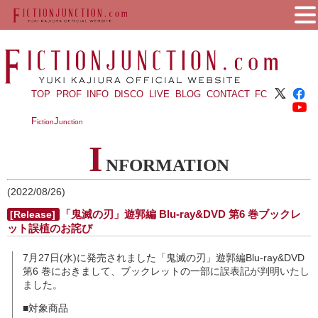
TOP
PROF
INFO
DISCO
LIVE
BLOG
CONTACT
FC
F
J
iction
unction
I
NFORMATION
(2022/08/26)
「鬼滅の刃」遊郭編 Blu-ray&DVD 第6 巻ブックレ
[Release]
ット誤植のお詫び
7月27日(水)に発売されました「鬼滅の刃」遊郭編Blu-ray&DVD
第6 巻におきまして、ブックレットの一部に誤表記が判明いたし
ました。
■対象商品