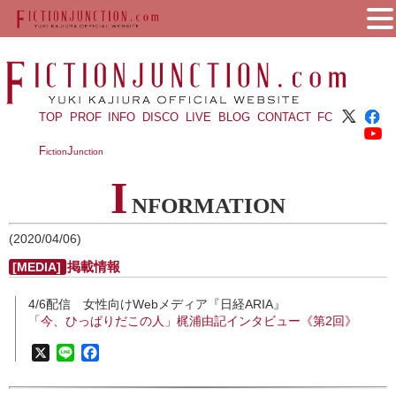
TOP
PROF
INFO
DISCO
LIVE
BLOG
CONTACT
FC
F
J
iction
unction
I
NFORMATION
(2020/04/06)
掲載情報
[MEDIA]
4/6配信 女性向けWebメディア『日経ARIA』
「今、ひっぱりだこの人」梶浦由記インタビュー《第2回》
X
Line
Facebook