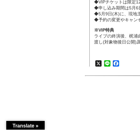
◆VIPチケットは限定120
◆申し込み期間は5月6日
◆5月9日(木)に、現
◆予約の変更やキャン
※VIP特典
ライブの終演後、梶浦由記とVo
渡し(対象物後日公開)及
X
Line
Faceboo
Translate »