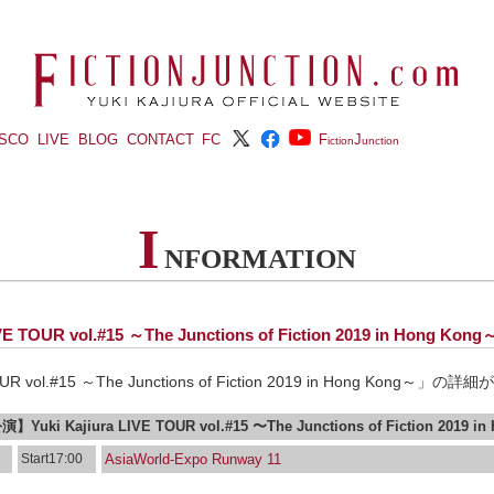
ISCO
LIVE
BLOG
CONTACT
FC
F
J
iction
unction
I
NFORMATION
IVE TOUR vol.#15 ～The Junctions of Fiction 2019 in Hong 
 TOUR vol.#15 ～The Junctions of Fiction 2019 in Hong Kon
uki Kajiura LIVE TOUR vol.#15 〜The Junctions of Fiction 2019 i
Start17:00
AsiaWorld-Expo Runway 11