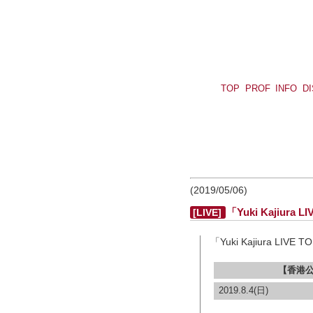
TOP
PROF
INFO
D
(2019/05/06)
「Yuki Kajiura L
[LIVE]
「Yuki Kajiura LIVE
【香港公演】Y
2019.8.4(日)