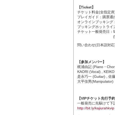
【Ticket】
チケット料金(全指定席)：HK$1
プレイガイド：購票通(Ci
オンラインブッキング
ブッキングホットライン：+85
チケット一般発売日：5月
(5月24日発売
問い合わせ(日本語対応
【参加メンバー】
梶浦由記 (Piano・Chor
KAORI (Vocal) , KEIKO 
是永巧一 (Guitar) , 佐藤強
大平佳男(Manipulator)
【VIPチケット先行予
一般発売に先駆けて下
http://bit.ly/kajiurahkvip