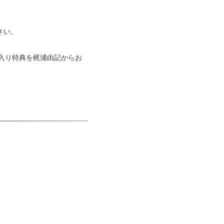
さい。
直筆サイン入り特典を梶浦由記からお