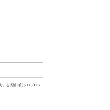
彼方』を梶浦由記ソロプロジ
。