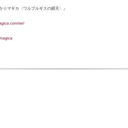
どか☆マギカ〈ワルプルギスの廻天〉』
agica.com/wr/
_magica
k