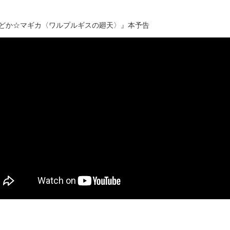
まどか☆マギカ〈ワルプルギスの廻天〉』本予告