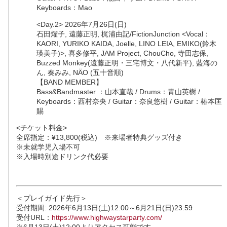
Keyboards：Mao
<Day.2> 2026年7月26日(日)
石田燿子, 遠藤正明, 梶浦由記/FictionJunction <Vocal：
KAORI, YURIKO KAIDA, Joelle, LINO LEIA, EMIKO(鈴木
瑛美子)>, 喜多修平, JAM Project, ChouCho, 寺田志保,
Buzzed Monkey(遠藤正明・三宅博文・八代新平), 藍海の
ん, 奏みみ, NÄO (五十音順)
【BAND MEMBER】
Bass&Bandmaster ：山本直哉 / Drums：青山英樹 /
Keyboards：西村奈央 / Guitar：奈良悠樹 / Guitar：椿本匡
賜
<チケット料金>
全席指定：¥13,800(税込) ※来場者特典グッズ付き
※未就学児入場不可
※入場時別途ドリンク代必要
＜プレイガイド先行＞
受付期間: 2026年6月13日(土)12:00～6月21日(日)23:59
受付URL：
https://www.highwaystarparty.com/
※6月13日(土)12:00よりアクセス可能です。