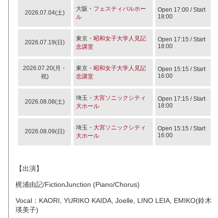
大阪・
フェスティバルホー
Open 17:00 / Start
2026.07.04(土)
18:00
ル
東京・
昭和女子大学人見記
Open 17:15 / Start
2026.07.19(日)
18:00
念講堂
2026.07.20(月・
東京・
昭和女子大学人見記
Open 15:15 / Start
16:00
祝)
念講堂
埼玉・
大宮ソニックシティ
Open 17:15 / Start
2026.08.08(土)
18:00
大ホール
埼玉・
大宮ソニックシティ
Open 15:15 / Start
2026.08.09(日)
16:00
大ホール
【出演】
梶浦由記/FictionJunction (Piano/Chorus)
Vocal：KAORI, YURIKO KAIDA, Joelle, LINO LEIA, EMIKO(鈴木
瑛美子)