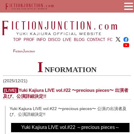
TOP
PROF
INFO
DISCO
LIVE
BLOG
CONTACT
FC
F
J
iction
unction
I
NFORMATION
(2025/12/21)
Yuki Kajiura LIVE vol.#22 〜precious pieces〜 出演者
[LIVE]
及び、公演詳細決定!!
Yuki Kajiura LIVE vol.#22 〜precious pieces〜 公演の出演者及
び、公演詳細決定!!
Yuki Kajiura LIVE vol.#22 ～precious pieces～