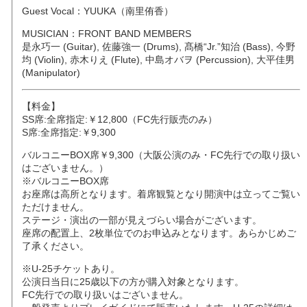
Guest Vocal：YUUKA（南里侑香）
MUSICIAN：FRONT BAND MEMBERS
是永巧一 (Guitar), 佐藤強一 (Drums), 髙橋“Jr.”知治 (Bass), 今野
均 (Violin), 赤木りえ (Flute), 中島オバヲ (Percussion), 大平佳男
(Manipulator)
【料金】
SS席:全席指定:￥12,800（FC先行販売のみ）
S席:全席指定:￥9,300
バルコニーBOX席￥9,300（大阪公演のみ・FC先行での取り扱い
はございません。）
※バルコニーBOX席
お座席は高所となります。着席観覧となり開演中は立ってご覧い
ただけません。
ステージ・演出の一部が見えづらい場合がございます。
座席の配置上、2枚単位でのお申込みとなります。あらかじめご
了承ください。
※U-25チケットあり。
公演日当日に25歳以下の方が購入対象となります。
FC先行での取り扱いはございません。