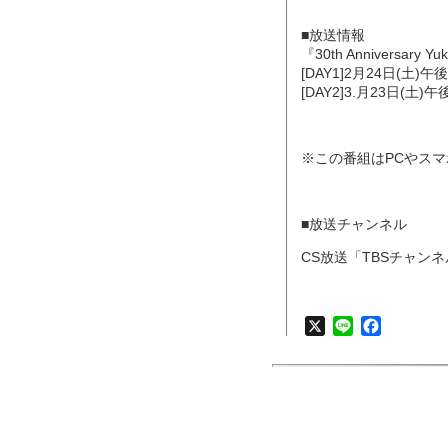
■放送情報
『30th Anniversary Yuk
[DAY1]2月24日(土)午後
[DAY2]3.月23日(土)午
※この番組はPCやス
■放送チャンネル
CS放送「TBSチャン
X
Line
Faceboo