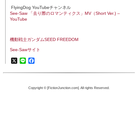
FlyingDog YouTubeチャンネル
See-Saw 「去り際のロマンティクス」MV（Short Ver.) –
YouTube
機動戦士ガンダムSEED FREEDOM
See-Sawサイト
X
Line
Facebook
Copyright © [FictionJunction.com]. All rights Reserved.