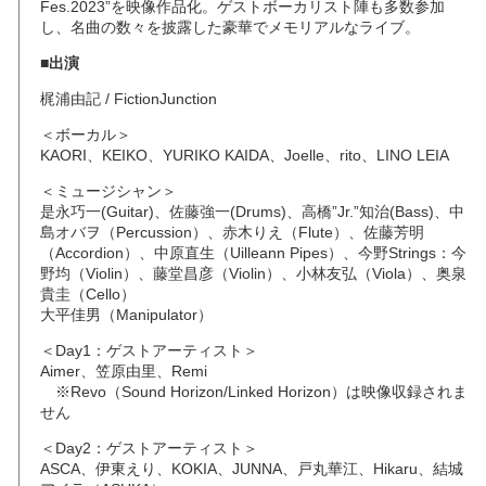
Fes.2023”を映像作品化。ゲストボーカリスト陣も多数参加
し、名曲の数々を披露した豪華でメモリアルなライブ。
■出演
梶浦由記 / FictionJunction
＜ボーカル＞
KAORI、KEIKO、YURIKO KAIDA、Joelle、rito、LINO LEIA
＜ミュージシャン＞
是永巧一(Guitar)、佐藤強一(Drums)、高橋”Jr.”知治(Bass)、中
島オバヲ（Percussion）、赤木りえ（Flute）、佐藤芳明
（Accordion）、中原直生（Uilleann Pipes）、今野Strings：今
野均（Violin）、藤堂昌彦（Violin）、小林友弘（Viola）、奥泉
貴圭（Cello）
大平佳男（Manipulator）
＜Day1：ゲストアーティスト＞
Aimer、笠原由里、Remi
※Revo（Sound Horizon/Linked Horizon）は映像収録されま
せん
＜Day2：ゲストアーティスト＞
ASCA、伊東えり、KOKIA、JUNNA、戸丸華江、Hikaru、結城