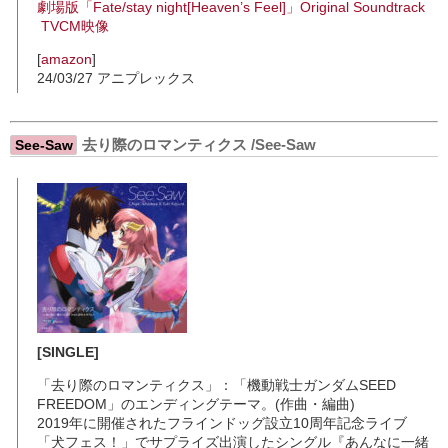
劇場版「Fate/stay night[Heaven’s Feel]」Original Soundtrack
TVCM映像
[
amazon
]
24/03/27 アニプレックス
去り際のロマンティクス /See-Saw
See-Saw
[SINGLE]
「去り際のロマンティクス」：「機動戦士ガンダムSEED
FREEDOM」のエンディングテーマ。(作曲・編曲)
2019年に開催されたフラインドッグ設立10周年記念ライブ
「犬フェス！」でサプライズ出演したシングル『あんなに一緒