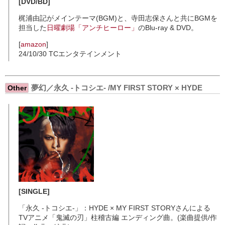
[DVD/BD]
梶浦由記がメインテーマ(BGM)と、寺田志保さんと共にBGMを
担当した
日曜劇場「アンチヒーロー」
のBlu-ray & DVD。
[
amazon
]
24/10/30 TCエンタテインメント
夢幻／永久 -トコシエ- /MY FIRST STORY × HYDE
Other
[SINGLE]
「永久 -トコシエ-」：HYDE × MY FIRST STORYさんによる
TVアニメ「鬼滅の刃」柱稽古編 エンディング曲。(楽曲提供/作