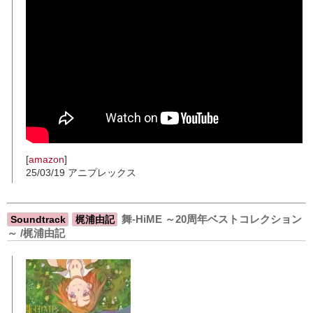
[
amazon
]
25/03/19 アニプレックス
舞-HiME ～20周年ベストコレクション
Soundtrack
梶浦由記
～ /梶浦由記