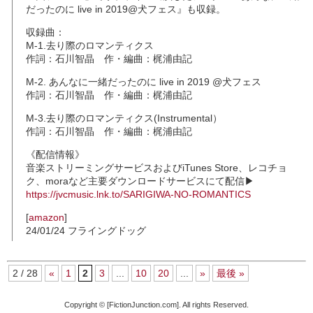
だったのに live in 2019@犬フェス』も収録。
収録曲：
M-1.去り際のロマンティクス
作詞：石川智晶 作・編曲：梶浦由記
M-2. あんなに一緒だったのに live in 2019 @犬フェス
作詞：石川智晶 作・編曲：梶浦由記
M-3.去り際のロマンティクス(Instrumental）
作詞：石川智晶 作・編曲：梶浦由記
《配信情報》
音楽ストリーミングサービスおよびiTunes Store、レコチョ
ク、moraなど主要ダウンロードサービスにて配信▶
https://jvcmusic.lnk.to/SARIGIWA-NO-ROMANTICS
[
amazon
]
24/01/24 フライングドッグ
2 / 28
«
1
2
3
...
10
20
...
»
最後 »
Copyright © [FictionJunction.com]. All rights Reserved.