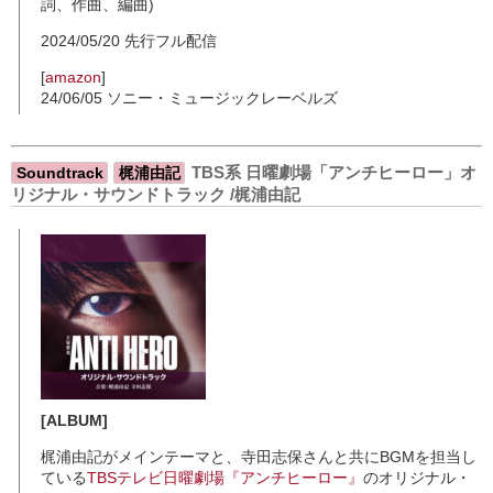
詞、作曲、編曲)
2024/05/20 先行フル配信
[
amazon
]
24/06/05 ソニー・ミュージックレーベルズ
TBS系 日曜劇場「アンチヒーロー」オ
Soundtrack
梶浦由記
リジナル・サウンドトラック /梶浦由記
[ALBUM]
梶浦由記がメインテーマと、寺田志保さんと共にBGMを担当し
ている
TBSテレビ日曜劇場『アンチヒーロー』
のオリジナル・