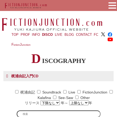
TOP
PROF
INFO
DISCO
LIVE
BLOG
CONTACT
FC
F
J
iction
unction
D
ISCOGRAPHY
梶浦由記入門CD
梶浦由記
Soundtrack
Live
FictionJunction
Kalafina
See-Saw
Other
リリース
年～
年