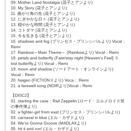
09. Mother Land Nostalgia (花子とアンより)
10. My Story (花子とアンより)
11. 曲がり角の先 (花子とアンより)
12. にぎやかな日々 (花子とアンより)
13. 穏やかな時間 (花子とアンより)
14. コトダマ (花子とアンより)
15. 今を生きる (花子とアンより)
16. shadows and fog (プリンセス・プリンシパルより) Vocal：
Remi
17. Rainbow～Main Theme～ (Rainbowより) Vocal：Remi
18. petals and butterfly (Fate/stay night [Heaven’s Feel] Ⅱ.
lost butterflyより) Vocal：Remi
19. moon and shadow (ソードアート・オンラインより)
Vocal：Remi
20. heigen (FICTIONⅡより) Voca：:Remi
21. a farewell song (NOIRより)Vocal：Remi
【DISC2】
01. starting the case：Rail Zeppelin (ロード・エルメロイⅡ世
の事件簿より)
02. a fighter-girl from east (プリンセス・プリンシパルより)
03. carnaval in blue (エル・カザドより)
04. We’re Gonna Groove (MADLAXより)
05. hit it and run! (エル・カザドより)