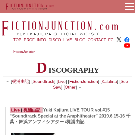
TOP
PROF
INFO
DISCO
LIVE
BLOG
CONTACT
FC
F
J
iction
unction
D
ISCOGRAPHY
－ [
梶浦由記
] [
Soundtrack
] [
Live
] [
FictionJunction
] [
Kalafina
] [
See-
Saw
] [
Other
] －
Yuki Kajiura LIVE TOUR vol.#15
Live
|
梶浦由記
“Soundtrack Special at the Amphitheater” 2019.6.15-16 千
葉・舞浜アンフィシアター /梶浦由記