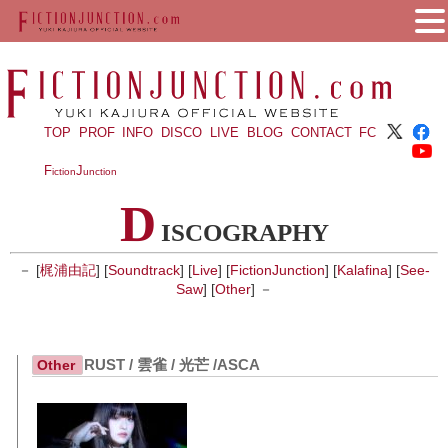
TOP
PROF
INFO
DISCO
LIVE
BLOG
CONTACT
FC
F
J
iction
unction
D
ISCOGRAPHY
－ [
梶浦由記
] [
Soundtrack
] [
Live
] [
FictionJunction
] [
Kalafina
] [
See-
Saw
] [
Other
] －
RUST / 雲雀 / 光芒 /ASCA
Other