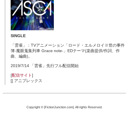
SINGLE
「雲雀」：TVアニメーション「ロード・エルメロイⅡ世の事件
簿-魔眼蒐集列車 Grace note-」EDテーマ(楽曲提供/作詞、作
曲、編曲)。
2019/7/14 「雲雀」先行フル配信開始
[
配信サイト
]
[] アニプレックス
Copyright © [FictionJunction.com]. All rights Reserved.