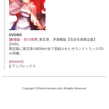
DVD/BD
[
劇場版・空の境界
] 第五章、矛盾螺旋【完全生産限定版】
(DVD)。
限定版に第五章のBGMが全て収録されたサウンドトラックCD
が同梱。
[
amazon
]
[] アニプレックス
Copyright © [FictionJunction.com]. All rights Reserved.