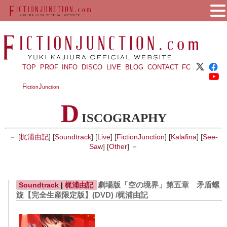
TOP
PROF
INFO
DISCO
LIVE
BLOG
CONTACT
FC
F
J
iction
unction
D
ISCOGRAPHY
－ [
梶浦由記
] [
Soundtrack
] [
Live
] [
FictionJunction
] [
Kalafina
] [
See-
Saw
] [
Other
] －
劇場版「空の境界」第五章 矛盾螺
Soundtrack
|
梶浦由記
旋【完全生産限定版】(DVD) /梶浦由記