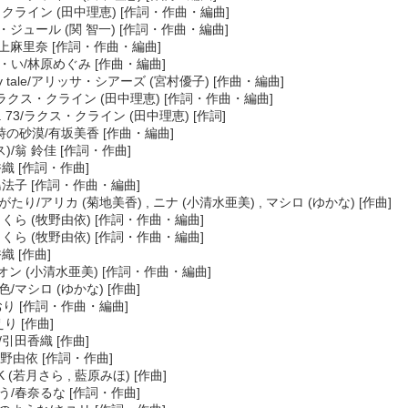
・クライン (田中理恵) [作詞・作曲・編曲]
ーク・ジュール (関 智一) [作詞・作曲・編曲]
ad/井上麻里奈 [作詞・作曲・編曲]
ら・い/林原めぐみ [作曲・編曲]
he fairy tale/アリッサ・シアーズ (宮村優子) [作曲・編曲]
 hope/ラクス・クライン (田中理恵) [作詞・作曲・編曲]
t C.E. 73/ラクス・クライン (田中理恵) [作詞]
on , 時の砂漠/有坂美香 [作曲・編曲]
ス)/翁 鈴佳 [作詞・作曲]
香織 [作詞・作曲]
島法子 [作詞・作曲・編曲]
たり/アリカ (菊地美香) , ニナ (小清水亜美) , マシロ (ゆかな) [作曲]
さくら (牧野由依) [作詞・作曲・編曲]
さくら (牧野由依) [作詞・作曲・編曲]
織 [作曲]
・ウオン (小清水亜美) [作詞・作曲・編曲]
/マシロ (ゆかな) [作曲]
田かおり [作詞・作曲・編曲]
えり [作曲]
/引田香織 [作曲]
ty/牧野由依 [作詞・作曲]
/A×K (若月さら , 藍原みほ) [作曲]
う/春奈るな [作詞・作曲]