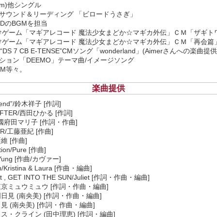
album)他シングル
ー・サウンド＆リーディング 「ビロードうさぎ」
DのBGMを担当
けゲーム「マギアレコード 魔法少女まどか☆マギカ外伝」ＣＭ「ザギト
けゲーム「マギアレコード 魔法少女まどか☆マギカ外伝」ＣＭ「再会篇
iles“DS 7 CB E-TENSE”CMソング「wonderland」(Aimerさんへの楽曲提供
ーション「DEEMO」テーマ曲/イメージソング
M等々。
楽曲提供
friend”/鈴木祥子 [作詞]
 AFTER/西田ひかる [作詞]
and/國府田マリ子 [作詞・作曲]
WER/工藤亜紀 [作曲]
維 [作曲]
tion/Pure [作曲]
Yung [作曲/カヴァー]
n/Kristina & Laura [作曲・編曲]
ght , GET INTO THE SUN/Juliet [作詞・作曲・編曲]
/東京ミュウミュウ [作詞・作曲・編曲]
明日見 (南央美) [作詞・作曲・編曲]
日見 (南央美) [作詞・作曲・編曲]
クス・クライン (田中理恵) [作詞・編曲]