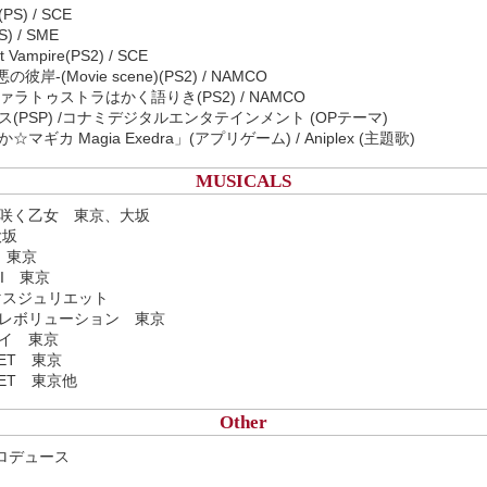
S) / SCE
 / SME
 Vampire(PS2) / SCE
善悪の彼岸-(Movie scene)(PS2) / NAMCO
III-ツァラトゥストラはかく語りき(PS2) / NAMCO
ス(PSP) /コナミデジタルエンタテインメント (OPテーマ)
マギカ Magia Exedra」(アプリゲーム) / Aniplex (主題歌)
MUSICALS
～花咲く乙女 東京、大坂
大坂
P 東京
 II 東京
スマスジュリエット
ル・レボリューション 東京
バイ 東京
SET 東京
SET 東京他
Other
ロデュース