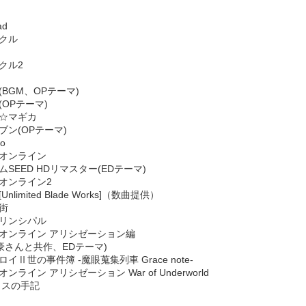
ad
ニクル
クル2
(BGM、OPテーマ)
(OPテーマ)
か☆マギカ
ブン(OPテーマ)
ro
・オンライン
ムSEED HDリマスター(EDテーマ)
・オンライン2
ht [Unlimited Blade Works]（数曲提供）
い街
プリンシパル
ト・オンライン アリシゼーション編
名豪さんと共作、EDテーマ)
ロイⅡ世の事件簿 -魔眼蒐集列車 Grace note-
ンライン アリシゼーション War of Underworld
ニタスの手記