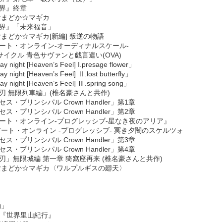
境界』終章
少女まどか☆マギカ
境界』「未来福音」
少女まどか☆マギカ[新編] 叛逆の物語
ドアート・オンライン-オーディナルスケール-
キリサイクル 青色サヴァンと戯言遣い(OVA)
night [Heaven’s Feel] I.presage flower」
night [Heaven’s Feel] Ⅱ.lost butterfly」
 night [Heaven’s Feel] Ⅲ.spring song」
の刃 無限列車編」(椎名豪さんと共作)
セス・プリンシパル Crown Handler」第1章
セス・プリンシパル Crown Handler」第2章
ドアート・オンライン-プログレッシブ-星なき夜のアリア』
ドアート・オンライン -プログレッシブ- 冥き夕闇のスケルツォ
セス・プリンシパル Crown Handler」第3章
セス・プリンシパル Crown Handler」第4章
の刃」無限城編 第一章 猗窩座再来 (椎名豪さんと共作)
法少女まどか☆マギカ〈ワルプルギスの廻天〉
効」
ャル『世界里山紀行』