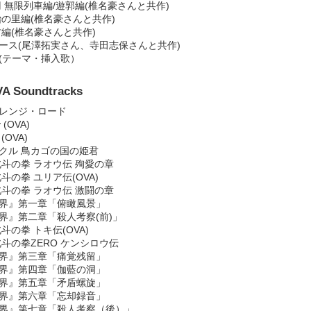
の刃 無限列車編/遊郭編(椎名豪さんと共作)
鍛冶の里編(椎名豪さんと共作)
稽古編(椎名豪さんと共作)
イアース(尾澤拓実さん、寺田志保さんと共作)
カ(テーマ・挿入歌）
VA Soundtracks
オレンジ・ロード
y (OVA)
(OVA)
ニクル 鳥カゴの国の姫君
 北斗の拳 ラオウ伝 殉愛の章
北斗の拳 ユリア伝(OVA)
 北斗の拳 ラオウ伝 激闘の章
の境界』第一章「俯瞰風景」
境界』第二章「殺人考察(前)」
北斗の拳 トキ伝(OVA)
 北斗の拳ZERO ケンシロウ伝
の境界』第三章「痛覚残留」
の境界』第四章「伽藍の洞」
の境界』第五章「矛盾螺旋」
の境界』第六章「忘却録音」
の境界』第七章「殺人考察（後）」