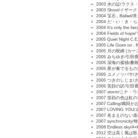
2003 水の証/ラクス
2003 Shoot/イザ
2004 宝石 , Ball
2004 だ・い・き・
2004 It’s only t
2004 Fields of
2005 Quiet Nigh
2005 Life Goes 
2005 月の呪縛 (カー
2005 みちゆき/引田
2005 深海の孤独/桑
2005 星が奏でるものが
2005 ユメノツバサ/
2005 つきのしじま/
2006 笑顔の訳/引田香
2007 storm/ニナ
2007 笑顔の色は虹の色
2007 Calling/織
2007 LOVING YOU/
2007 名まえのない道
2007 synchronici
2008 Endless sky
2012 空は高く風は歌