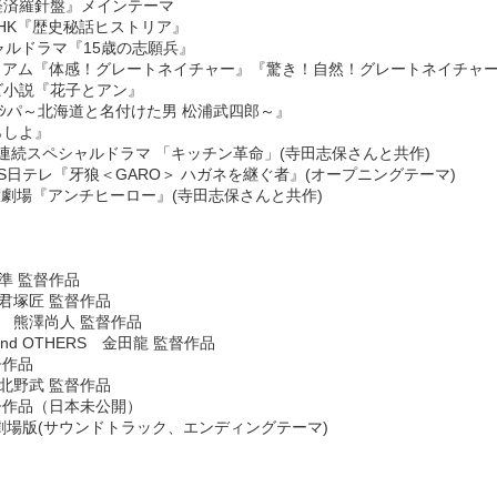
K『経済羅針盤』メインテーマ
03 NHK『歴史秘話ヒストリア』
ペシャルドラマ『15歳の志願兵』
Sプレミアム『体感！グレートネイチャー』『驚き！自然！グレートネイチャ
テレビ小説『花子とアン』
のニｼパ～北海道と名付けた男 松浦武四郎～』
あらしよ』
2夜連続スペシャルドラマ 「キッチン革命」(寺田志保さんと共作)
MX、BS日テレ『牙狼＜GARO＞ ハガネを継ぐ者』(オープニングテーマ)
 日曜劇場『アンチヒーロー』(寺田志保さんと共作)
川準 監督作品
IT 君塚匠 監督作品
Ｗ 熊澤尚人 監督作品
P and OTHERS 金田龍 監督作品
督作品
 北野武 監督作品
監督作品（日本未公開）
よ 劇場版(サウンドトラック、エンディングテーマ)