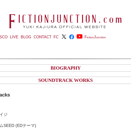
ISCO
LIVE
BLOG
CONTACT
FC
F
J
iction
unction
BIOGRAPHY
SOUNDTRACK WORKS
acks
エイジ
SEED (EDテーマ)